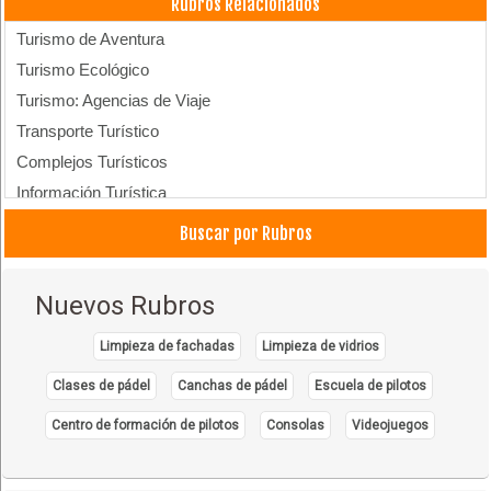
Rubros Relacionados
Turismo de Aventura
Turismo Ecológico
Turismo: Agencias de Viaje
Transporte Turístico
Complejos Turísticos
Información Turística
Complejos Turísticos
Buscar por Rubros
Hostales
Hoteles
Nuevos Rubros
Transporte Aéreo
Limpieza de fachadas
Limpieza de vidrios
Clases de pádel
Canchas de pádel
Escuela de pilotos
Centro de formación de pilotos
Consolas
Videojuegos