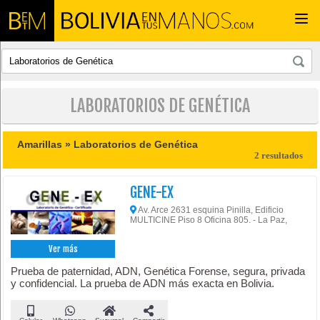
Togg
navi
LABORATORIOS DE GENÉTICA
Amarillas »
Laboratorios de Genética
2 resultados
GENE-EX
Av. Arce 2631 esquina Pinilla, Edificio
MULTICINE Piso 8 Oficina 805. - La Paz,
Ver más
Prueba de paternidad, ADN, Genética Forense, segura, privada
y confidencial. La prueba de ADN más exacta en Bolivia.