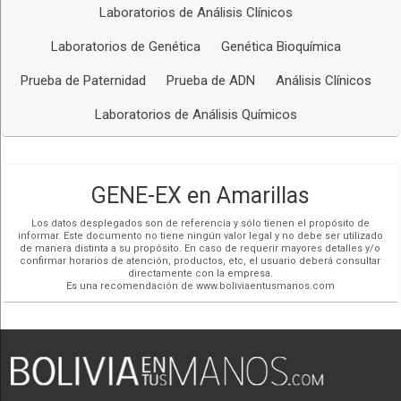
(591) 70515925
de origen genético o secundario. Prueba del Talón - Ampliada.
Laboratorios de Análisis Clínicos
Prueba Prenatal para Síndromes Cromosómicos en el feto
Más detalles
con muestra de sangre materna.
Laboratorios de Genética
Genética Bioquímica
Prueba de Paternidad
Prueba de ADN
Análisis Clínicos
Laboratorios de Análisis Químicos
GENE-EX en Amarillas
Los datos desplegados son de referencia y sólo tienen el propósito de
informar. Este documento no tiene ningún valor legal y no debe ser utilizado
de manera distinta a su propósito. En caso de requerir mayores detalles y/o
confirmar horarios de atención, productos, etc, el usuario deberá consultar
directamente con la empresa.
Es una recomendación de www.boliviaentusmanos.com