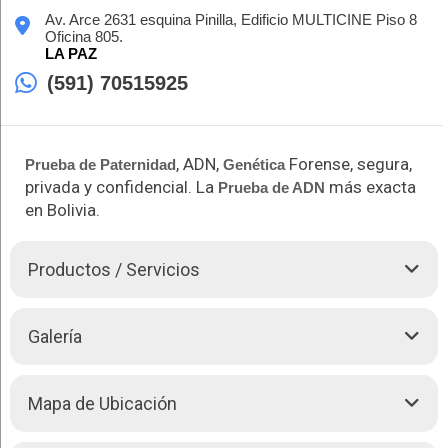
Av. Arce 2631 esquina Pinilla, Edificio MULTICINE Piso 8
Oficina 805.
LA PAZ
(591) 70515925
, ADN,
Forense, segura,
Prueba de Paternidad
Genética
privada y confidencial. La
más exacta
Prueba de ADN
en Bolivia.
Productos / Servicios
Prueba de ADN
Paternidad. Segura Privada y Confidencial.
Galería
Con la exactitud de 0.0% en caso negativo y 99.999% a 99,
9999999% en caso positivo.
GENE-EX
Prueba de ADN
Paternidad, la
Prueba de ADN
Mapa de Ubicación
más exacta en Bolivia, con el análisis de 21 a 27 regiones del
ADN para cada persona.
Prueba de Abuelidad.