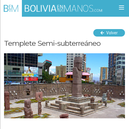
Togg
navi
Volver
Templete Semi-subterreáneo