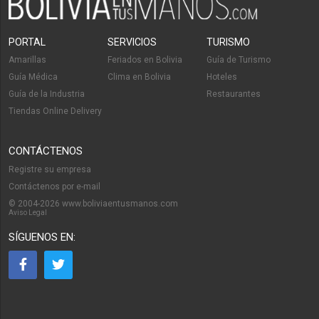
PORTAL
SERVICIOS
TURISMO
Amarillas
Feriados en Bolivia
Guía de Turismo
Guía Médica
Clima en Bolivia
Hoteles
Guía de la Industria
Restaurantes
Tiendas Online Delivery
CONTÁCTENOS
Registre su empresa
Contáctenos por e-mail
© 2004-2026 www.boliviaentusmanos.com
Aviso Legal
SÍGUENOS EN: