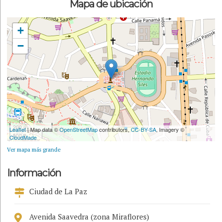
Mapa de ubicación
+
−
200 m
Leaflet
| Map data ©
OpenStreetMap
contributors,
CC-BY-SA
, Imagery ©
500 ft
CloudMade
Ver mapa más grande
Información
Ciudad de La Paz
Avenida Saavedra (zona Miraflores)