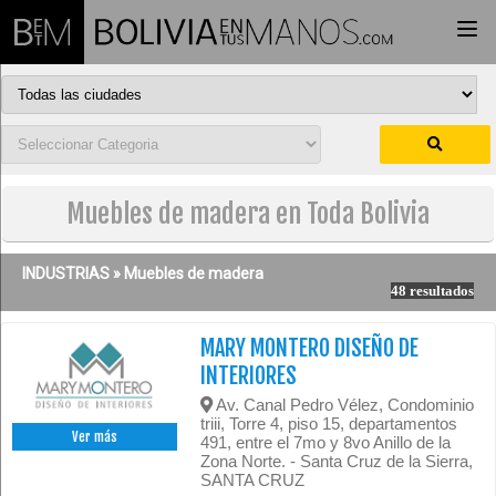
Togg
navi
Muebles de madera en Toda Bolivia
INDUSTRIAS »
Muebles de madera
48 resultados
MARY MONTERO DISEÑO DE
INTERIORES
Av. Canal Pedro Vélez, Condominio
triii, Torre 4, piso 15, departamentos
Ver más
491, entre el 7mo y 8vo Anillo de la
Zona Norte. - Santa Cruz de la Sierra,
SANTA CRUZ