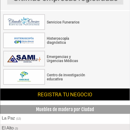
Servicios Funerarios
Histeroscopía
diagnóstica
Emergencias y
Urgencias Médicas
Centro de investigación
educativa
REGISTRA TU NEGOCIO
Muebles de madera por Ciudad
La Paz
(12)
El Alto
(3)