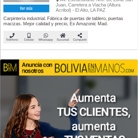
Juan, Carretera a Viacha (Altura
Ver más
Acribol) - El Alto, LA PAZ
Carpintería industrial. Fábrica de puertas de tablero, puertas
macizas. Mejor calidad y precio, Ex Amazonic Mad.
Teléfono
Celular
Whatsapp
Sucursal
Compartir