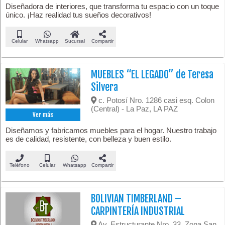
Diseñadora de interiores, que transforma tu espacio con un toque
único. ¡Haz realidad tus sueños decorativos!
Celular
Whatsapp
Sucursal
Compartir
MUEBLES “EL LEGADO” de Teresa
Silvera
c. Potosí Nro. 1286 casi esq. Colon
(Central) - La Paz, LA PAZ
Ver más
Diseñamos y fabricamos muebles para el hogar. Nuestro trabajo
es de calidad, resistente, con belleza y buen estilo.
Teléfono
Celular
Whatsapp
Compartir
BOLIVIAN TIMBERLAND –
CARPINTERÍA INDUSTRIAL
Av. Estructurante Nro. 33, Zona San