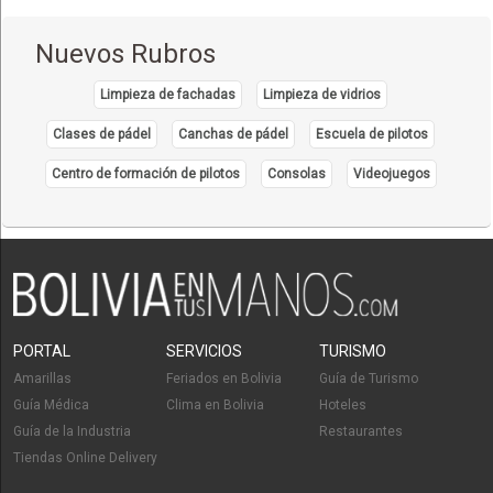
Nuevos Rubros
Limpieza de fachadas
Limpieza de vidrios
Clases de pádel
Canchas de pádel
Escuela de pilotos
Centro de formación de pilotos
Consolas
Videojuegos
PORTAL
SERVICIOS
TURISMO
Amarillas
Feriados en Bolivia
Guía de Turismo
Guía Médica
Clima en Bolivia
Hoteles
Guía de la Industria
Restaurantes
Tiendas Online Delivery