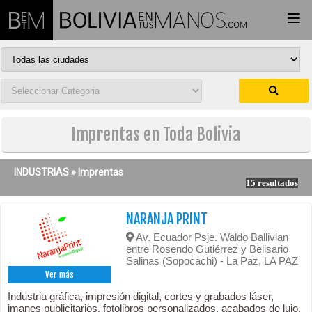
Togg
navi
Imprentas en Toda Bolivia
INDUSTRIAS »
Imprentas
15 resultados
NARANJA PRINT
Av. Ecuador Psje. Waldo Ballivian
entre Rosendo Gutiérrez y Belisario
Salinas (Sopocachi) - La Paz, LA PAZ
Ver más
Industria gráfica, impresión digital, cortes y grabados láser,
imanes publicitarios, fotolibros personalizados, acabados de lujo.