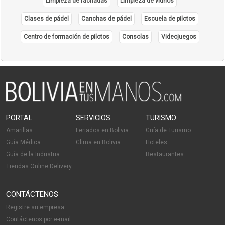
Limpieza de fachadas
Limpieza de vidrios
Clases de pádel
Canchas de pádel
Escuela de pilotos
Centro de formación de pilotos
Consolas
Videojuegos
PORTAL
SERVICIOS
TURISMO
Amarillas
Feriados en Bolivia
Guía de Turismo
Guía Médica
Clima en Bolivia
Hoteles
Guía de la Industria
Restaurantes
Tiendas Online Delivery
CONTÁCTENOS
Registre su empresa
Contáctenos por e-mail