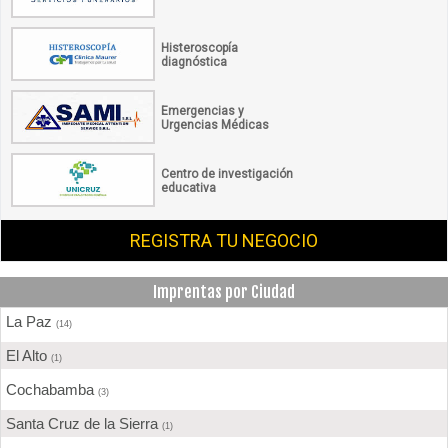
Histeroscopía
diagnóstica
Emergencias y
Urgencias Médicas
Centro de investigación
educativa
REGISTRA TU NEGOCIO
Imprentas por Ciudad
La Paz
(14)
El Alto
(1)
Cochabamba
(3)
Santa Cruz de la Sierra
(1)