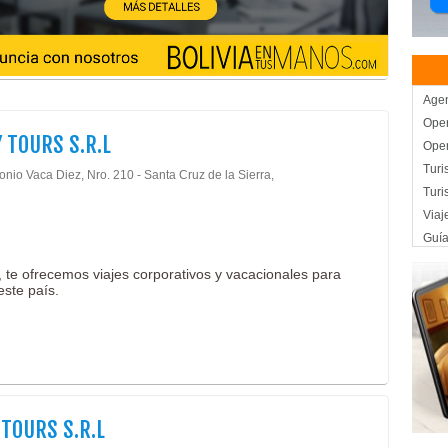
Agen
Oper
 TOURS S.R.L
Oper
Turi
onio Vaca Diez, Nro. 210 - Santa Cruz de la Sierra,
Tur
Viaj
Guía
Turi
 te ofrecemos viajes corporativos y vacacionales para
Turi
este país.
Raft
 TOURS S.R.L