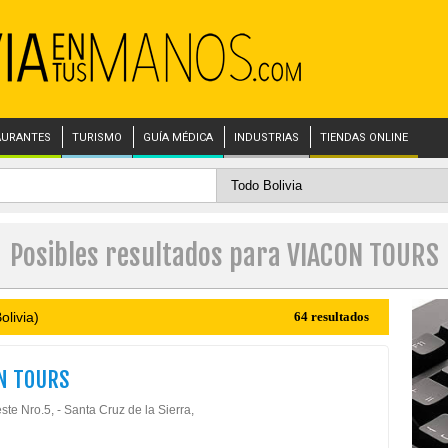
AURANTES
TURISMO
GUÍA MÉDICA
INDUSTRIAS
TIENDAS ONLINE
Posibles resultados para VIACON TOURS
olivia)
64 resultados
N TOURS
este Nro.5, - Santa Cruz de la Sierra,