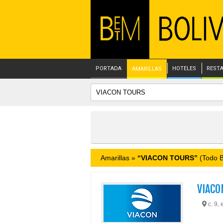
PORTADA
HOTELES
REST
AMARILLAS
Amarillas »
“VIACON TOURS”
(Todo B
VIACO
c. 9, 