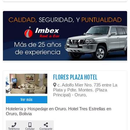
FLORES PLAZA HOTEL
c. Adolfo Mier Nro. 735 entre La
Plata y Pdte. Montes. (Plaza
Principal) - Oruro,
Ver más
Hotelería y Hospedaje en Oruro. Hotel Tres Estrellas en
Oruro, Bolivia
Teléfono
Celular
Compartir