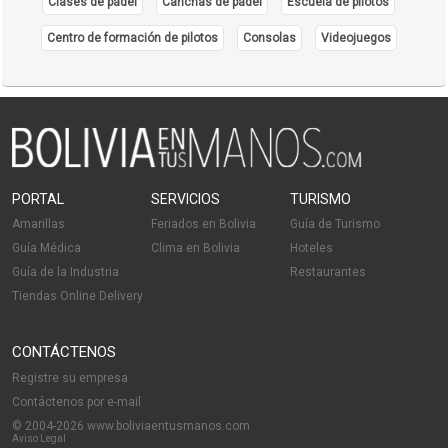
Clases de pádel
Canchas de pádel
Escuela de pilotos
Centro de formación de pilotos
Consolas
Videojuegos
PORTAL
SERVICIOS
TURISMO
Amarillas
Feriados en Bolivia
Guía de Turismo
Guía Médica
Clima en Bolivia
Hoteles
Guía de la Industria
Restaurantes
Tiendas Online Delivery
CONTÁCTENOS
Registre su empresa
Contáctenos por e-mail
© 2004-2026 www.boliviaentusmanos.com
Aviso Legal