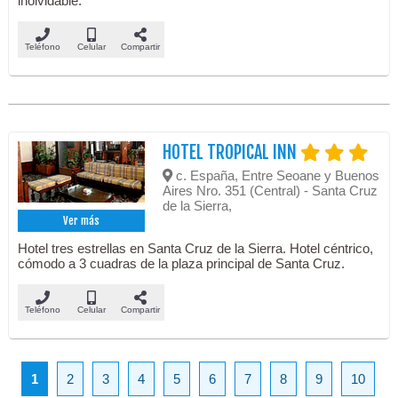
inolvidable.
Teléfono
Celular
Compartir
HOTEL TROPICAL INN
c. España, Entre Seoane y Buenos
Aires Nro. 351 (Central) - Santa Cruz
de la Sierra,
Ver más
Hotel tres estrellas en Santa Cruz de la Sierra. Hotel céntrico,
cómodo a 3 cuadras de la plaza principal de Santa Cruz.
Teléfono
Celular
Compartir
1
2
3
4
5
6
7
8
9
10