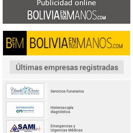
Servicios Funerarios
Histeroscopía
diagnóstica
Emergencias y
Urgencias Médicas