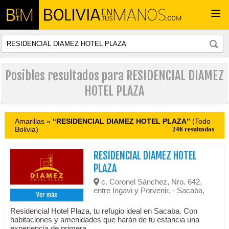
Togg
navi
Posibles resultados para RESIDENCIAL DIAMEZ
HOTEL PLAZA
Amarillas »
“RESIDENCIAL DIAMEZ HOTEL PLAZA”
(Todo
Bolivia)
246 resultados
RESIDENCIAL DIAMEZ HOTEL
PLAZA
c. Coronel Sánchez, Nro. 642,
entre Ingavi y Porvenir. - Sacaba,
Ver más
Residencial Hotel Plaza, tu refugio ideal en Sacaba. Con
habitaciones y amenidades que harán de tu estancia una
experiencia de primera.