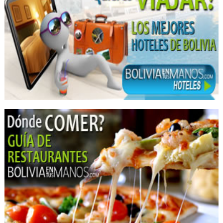
Salones de Eventos
Hotelería
Banquetes y Recepciones
Churrasquerías
Restaurantes: Churrasquerías
Hoteles Boutique
Plaza de Comidas
Comida Rápida
Restaurantes
Hamburguesas