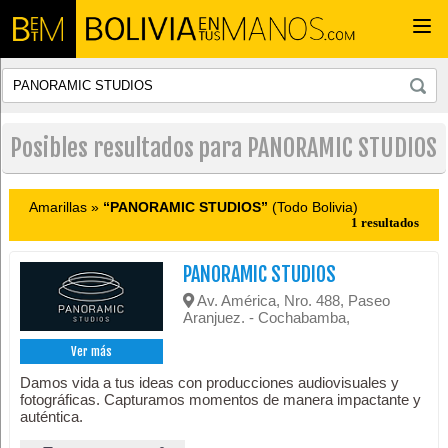
Togg
navi
Posibles resultados para PANORAMIC STUDIOS
Amarillas »
“PANORAMIC STUDIOS”
(Todo Bolivia)
1 resultados
PANORAMIC STUDIOS
Av. América, Nro. 488, Paseo
Aranjuez. - Cochabamba,
Ver más
Damos vida a tus ideas con producciones audiovisuales y
fotográficas. Capturamos momentos de manera impactante y
auténtica.