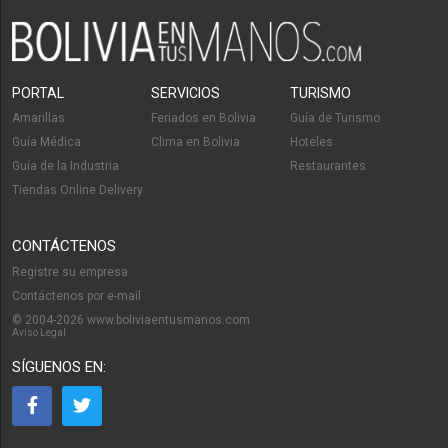
PORTAL
SERVICIOS
TURISMO
Amarillas
Feriados en Bolivia
Guía de Turismo
Guía Médica
Clima en Bolivia
Hoteles
Guía de la Industria
Restaurantes
Tiendas Online Delivery
CONTÁCTENOS
Registre su empresa
Contáctenos por e-mail
© 2004-2026 www.boliviaentusmanos.com
Aviso Legal
SÍGUENOS EN: