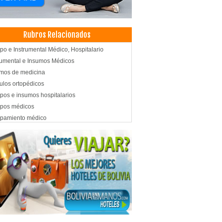
Rubros Relacionados
po e Instrumental Médico, Hospitalario
rumental e Insumos Médicos
mos de medicina
culos ortopédicos
pos e insumos hospitalarios
ipos médicos
ipamiento médico
rumental e Insumos de Laboratorio
liario hospitalario
ratorios: Equipos e Insumos
umos Médicos