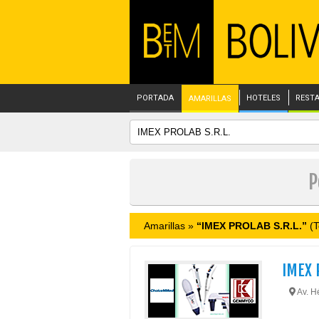
PORTADA
HOTELES
REST
AMARILLAS
P
Amarillas »
“IMEX PROLAB S.R.L.”
(T
IMEX 
Av. Hé