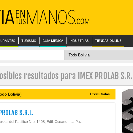
AURANTES
TURISMO
GUÍA MÉDICA
INDUSTRIAS
TIENDAS ONLINE
osibles resultados para IMEX PROLAB S.R.
odo Bolivia)
1 resultados
PROLAB S.R.L.
roes del Pacifico Nro. 1408, Edif. Océano - La Paz,