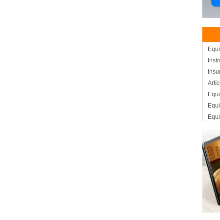
Equi
Inst
Insu
Artí
Equi
Equ
Equ
Inst
Mobi
Labo
Ins