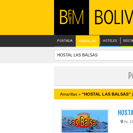
PORTADA
HOTELES
REST
AMARILLAS
P
Amarillas »
“HOSTAL LAS BALSAS”
(
HOSTA
Av. 1