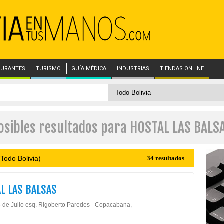
AURANTES
TURISMO
GUÍA MÉDICA
INDUSTRIAS
TIENDAS ONLINE
osibles resultados para HOSTAL LAS BALS
Todo Bolivia)
34 resultados
L LAS BALSAS
6 de Julio esq. Rigoberto Paredes - Copacabana,