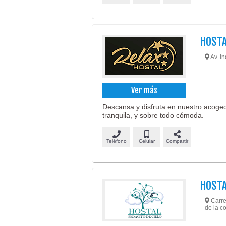
HOSTA
Av. I
Ver más
Descansa y disfruta en nuestro acoge
tranquila, y sobre todo cómoda.
Teléfono
Celular
Compartir
HOSTA
Carre
de la c