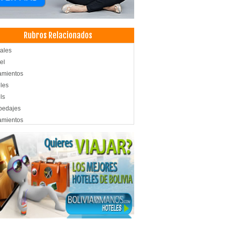
Rubros Relacionados
ales
el
amientos
les
ls
pedajes
amientos