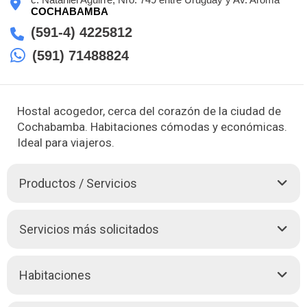
COCHABAMBA
(591-4) 4225812
(591) 71488824
Hostal acogedor, cerca del corazón de la ciudad de
Cochabamba. Habitaciones cómodas y económicas.
Ideal para viajeros.
Productos / Servicios
El Hostal Escobar te da la bienvenida a una estancia
Servicios más solicitados
confortable en Cochabamba. Nuestras habitaciones ofrecen
comodidad a precios asequibles, ideales para viajeros que
buscan una base acogedora. Además, nuestra ubicación
Parqueo externo
Conexión WiFi
Habitaciones
cerca del centro y la terminal de autobuses te brinda acceso
conveniente a los principales destinos de la ciudad. Ven y
Tv Cable
Desayuno
disfruta de una estancia memorable con nosotros.