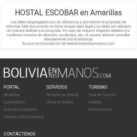
72711165
Chatear (591)
HOSTAL ESCOBAR en Amarillas
Redes Sociales
Los datos desplegados son de referencia y sólo tienen el propósito de
informar. Este documento no tiene ningún valor legal y no debe ser utilizado
de manera distinta a su propósito. En caso de requerir mayores detalles y/o
confirmar horarios de atención, productos, etc, el usuario deberá consultar
directamente con la empresa.
Es una recomendación de www.boliviaentusmanos.com
Habitación Triple
PORTAL
SERVICIOS
TURISMO
Amarillas
Feriados en Bolivia
Guía de Turismo
Guía Médica
Clima en Bolivia
Hoteles
Guía de la Industria
Restaurantes
Tiendas Online Delivery
CONTÁCTENOS