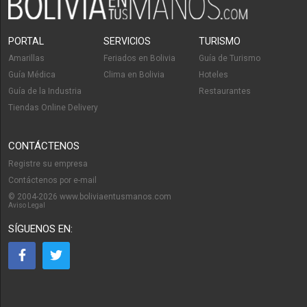
PORTAL
SERVICIOS
TURISMO
Amarillas
Feriados en Bolivia
Guía de Turismo
Guía Médica
Clima en Bolivia
Hoteles
Guía de la Industria
Restaurantes
Tiendas Online Delivery
CONTÁCTENOS
Registre su empresa
Contáctenos por e-mail
© 2004-2026 www.boliviaentusmanos.com
Aviso Legal
SÍGUENOS EN: