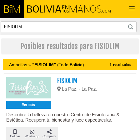
Togg
navi
Posibles resultados para FISIOLIM
Amarillas »
“FISIOLIM”
(Todo Bolivia)
1 resultados
FISIOLIM
La Paz. - La Paz,
Ver más
Descubre la belleza en nuestro Centro de Fisioterapia &
Estética. Recupera tu bienestar y luce espectacular.
Celular
Whatsapp
Compartir