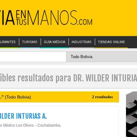
AURANTES
TURISMO
GUÍA MÉDICA
INDUSTRIAS
TIENDAS ONLINE
ibles resultados para DR. WILDER INTURIA
.”
(Todo Bolivia)
2 resultados
ILDER INTURIAS A.
o Médico Los Olivos. - Cochabamba,