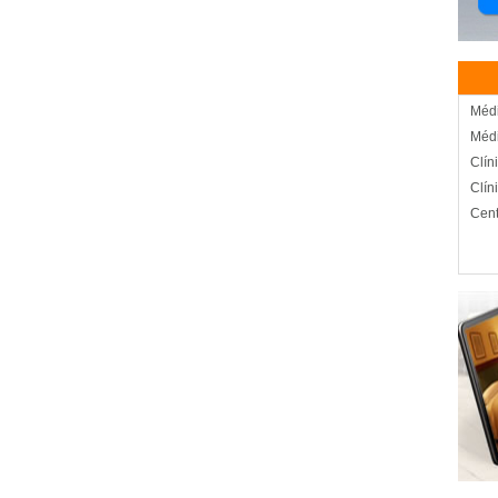
Méd
Médi
Clín
Clín
Cent