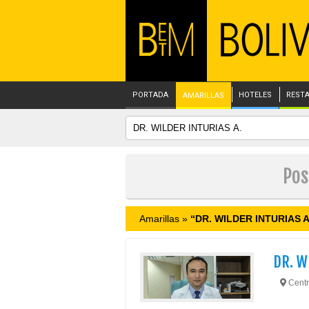
PORTADA
HOTELES
REST
AMARILLAS
Pos
Amarillas »
“DR. WILDER INTURIAS A
DR. W
Centr