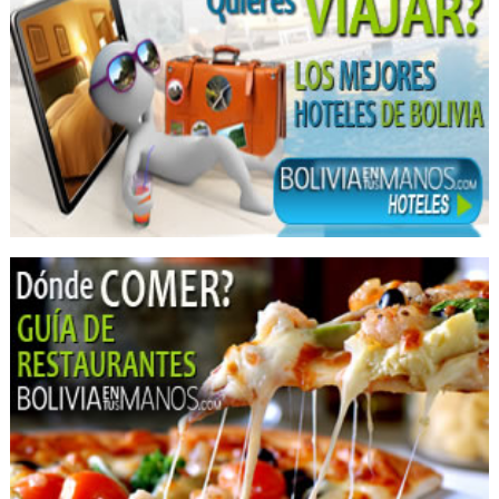
Clínica Dental
Clínicas Odontológicas
Blanqueamiento Dental
Dentistas
Implantología Dental
Implantes dentales
Limpieza Dental
Periodoncia
Consultorio Dental
Odontología
Prótesis Dentales
Médicos Odontólogos Pediatras
Médicos Odontólogos Radiólogos
Radiografías Dentales