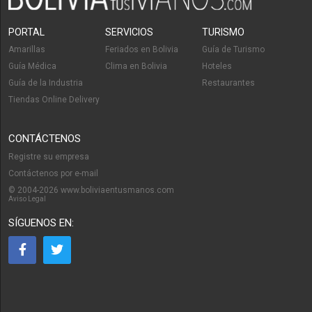
PORTAL
SERVICIOS
TURISMO
Amarillas
Feriados en Bolivia
Guía de Turismo
Guía Médica
Clima en Bolivia
Hoteles
Guía de la Industria
Restaurantes
Tiendas Online Delivery
CONTÁCTENOS
Registre su empresa
Contáctenos por e-mail
© 2004-2026 www.boliviaentusmanos.com
Aviso Legal
SÍGUENOS EN: