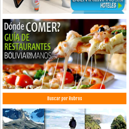
Centros Médicos
Alimentos
Avícolas
Alimentos Procesados
Distribución de Alimentos
Huevos
Industrias Alimenticias
Granjas avícolas
Pollos, Venta de
Buscar por Rubros