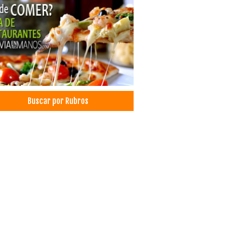
logía
entos
olas
entos Procesados
ribución de Alimentos
vos
strias Alimenticias
jas avícolas
Buscar por Rubros
os, Venta de
rol Vial
trucción Civil
trucción de obras civiles
ras de vigilancia
unicación
trucciones
trucción de Edificios
center
gía
icios