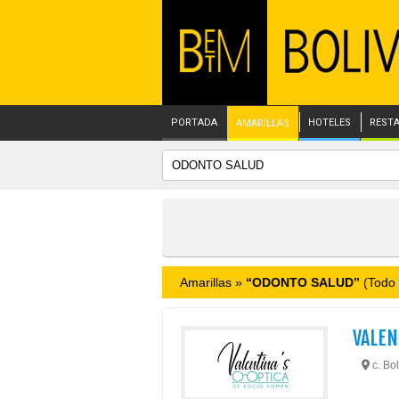
PORTADA
HOTELES
REST
AMARILLAS
Amarillas »
“ODONTO SALUD”
(Todo 
VALEN
c. Bol