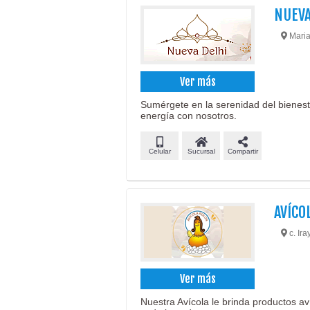
NUEVA
Maria
Ver más
Sumérgete en la serenidad del bienesta
energía con nosotros.
Celular
Sucursal
Compartir
AVÍCO
c. Ira
Ver más
Nuestra Avícola le brinda productos aví