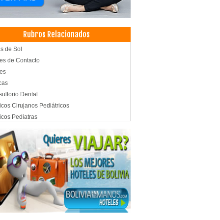
Rubros Relacionados
s de Sol
es de Contacto
es
cas
ultorio Dental
cos Cirujanos Pediátricos
cos Pediatras
tica Dental
odoncia
icos Odontólogos
tología Integral
tología Estética
topediatría
doncia
illaje