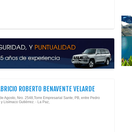
Edif
Fibr
Inst
Sist
Solu
Sist
Tele
Vide
Vigi
Hidr
Moni
Esta
Tecn
ABRICIO ROBERTO BENAVENTE VELARDE
Tele
Past
 de Agosto, Nro. 2548,Torre Empresarial Sante, PB, entre Pedro
 y Lisímaco Gutiérrez. - La Paz,
Repo
Pana
Caf
Caf
Past