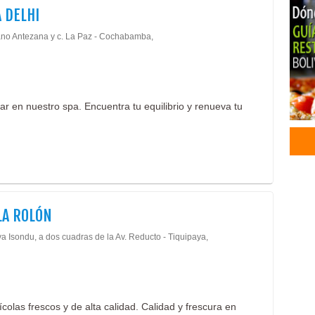
 DELHI
Podo
Alim
no Antezana y c. La Paz - Cochabamba,
Avíc
Alim
Dist
Hue
r en nuestro spa. Encuentra tu equilibrio y renueva tu
Indu
Gran
Poll
Cont
Cons
Cons
Cáma
LA ROLÓN
Com
ya Isondu, a dos cuadras de la Av. Reducto - Tiquipaya,
Cons
Cons
Data
Ener
Edif
colas frescos y de alta calidad. Calidad y frescura en