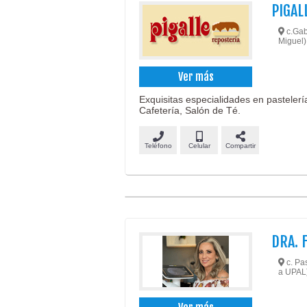
PIGAL
c.Gab
Miguel)
Ver más
Exquisitas especialidades en pastelería
Cafetería, Salón de Té.
Teléfono
Celular
Compartir
DRA. 
c. Pas
a UPAL