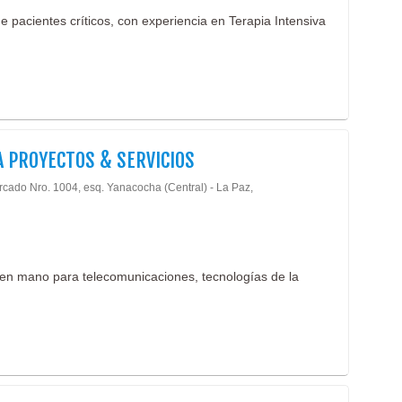
Cafe
e pacientes críticos, con experiencia en Terapia Intensiva
Tort
Boca
Emp
Conf
Ciru
Médi
 PROYECTOS & SERVICIOS
Ofta
Ocul
rcado Nro. 1004, esq. Yanacocha (Central) - La Paz,
e en mano para telecomunicaciones, tecnologías de la