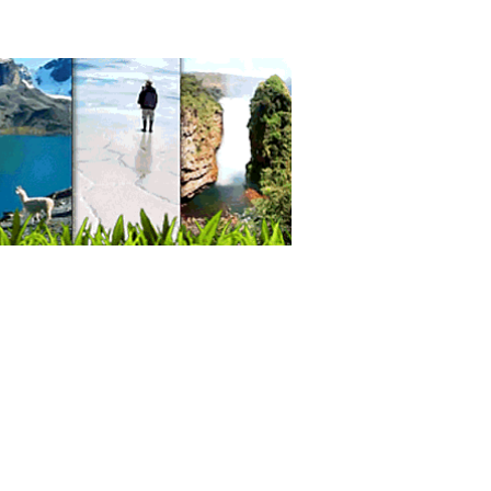
icaciones
a óptica
rumentos de medición
emas de Seguridad
ciones Satelitales
emas de vigilancia
presencia
o Conferencias
lacia Electrónica
ocarburos
toreo y Seguridad
ciones de Regasificación
ologías de la información
comunicaciones
elerías
sterías
derías y Pastelerías
és
é
eleria para Diabebéticos