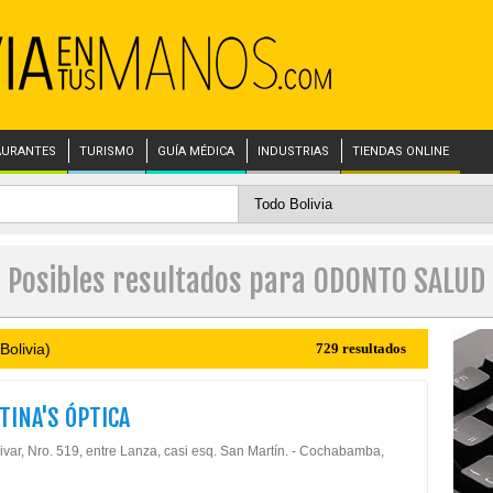
AURANTES
TURISMO
GUÍA MÉDICA
INDUSTRIAS
TIENDAS ONLINE
Posibles resultados para ODONTO SALUD
Bolivia)
729 resultados
TINA'S ÓPTICA
ivar, Nro. 519, entre Lanza, casi esq. San Martín. - Cochabamba,