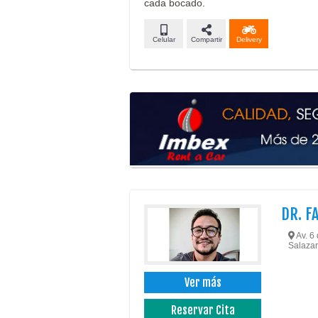
cada bocado.
Celular
Compartir
Delivery
DR. F
Av. 6
Salazar
Ver más
Reservar Cita