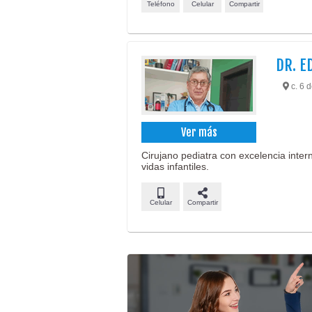
Teléfono
Celular
Compartir
DR. E
c. 6 d
Ver más
Cirujano pediatra con excelencia inte
vidas infantiles.
Celular
Compartir