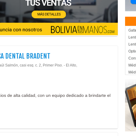
Gafa
Lent
Lent
Opti
CA DENTAL BRADENT
Cons
úl Salmón, casi esq. c. 2, Primer Piso. - El Alto,
Médi
Médi
Esté
End
Méd
cios de alta calidad, con un equipo dedicado a brindarte el
Odon
Odon
Odon
Orto
Maqu
SPA