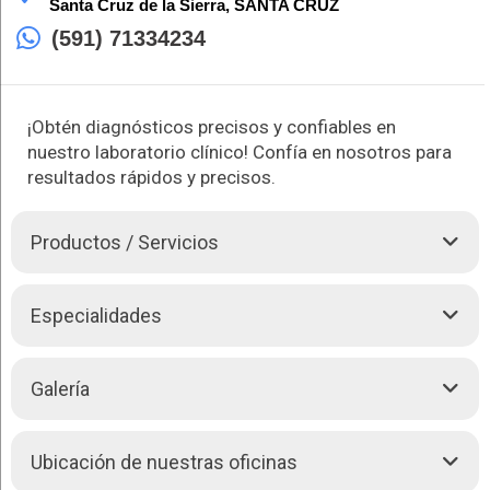
Santa Cruz de la Sierra,
SANTA CRUZ
(591) 71334234
¡Obtén diagnósticos precisos y confiables en
nuestro laboratorio clínico! Confía en nosotros para
resultados rápidos y precisos.
Productos / Servicios
En Laboratorio Clínico Praxis, nuestra prioridad es tu salud.
Especialidades
Con un equipo de
Profesionales
en bioquímica y otras
disciplinas científicas, garantizamos la máxima calidad en
cada análisis clínico que realizamos. Contamos con
Realizamos los siguientes análisis:
Galería
tecnología de última generación para ofrecerte diagnósticos
precisos, rápidos y seguros. Nuestros servicios abarcan una
Orinas y líquidos biológicos
amplia variedad de pruebas, desde hematología y química
Hematología
sanguínea hasta marcadores tumorales y estudios especiales
Ubicación de nuestras oficinas
Hemostasia
únicos en Bolivia.