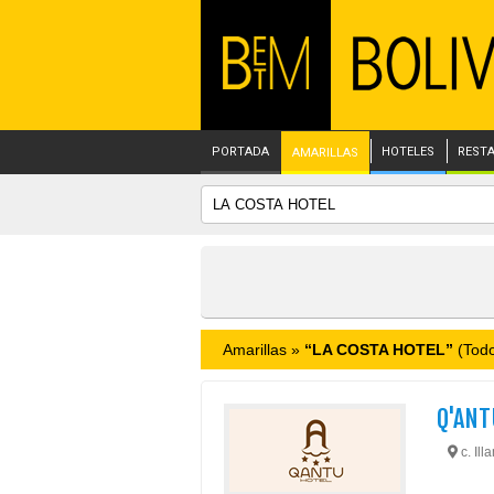
PORTADA
HOTELES
REST
AMARILLAS
Amarillas »
“LA COSTA HOTEL”
(Todo
Q'ANT
c. Ill