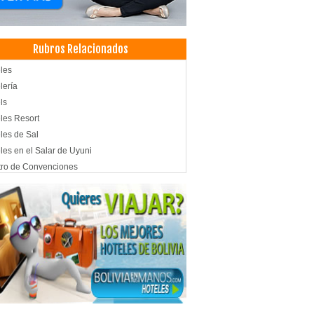
Rubros Relacionados
les
lería
ls
les Resort
les de Sal
les en el Salar de Uyuni
ro de Convenciones
nes de Eventos
pedajes
uetes y Recepciones
amientos