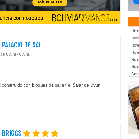
Hote
Hote
 PALACIO DE SAL
Hote
Hote
 de Uyuni - Uyuni,
Hote
Hote
Cent
SPA
 construido con bloques de sal en el Salar de Uyuni,
Salo
Hos
Banq
Aloj
L BRIGGS