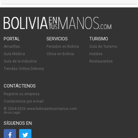
PORTAL
SERVICIOS
TURISMO
Amarillas
Feriados en Bolivia
Guía de Turismo
Guía Médica
Clima en Bolivia
Hoteles
Guía de la Industria
Restaurantes
Tiendas Online Delivery
CONTÁCTENOS
Registre su empresa
Contáctenos por e-mail
© 2004-2026 www.boliviaentusmanos.com
Aviso Legal
SÍGUENOS EN: