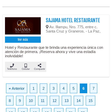
SAJAMA HOTEL RESTAURANTE
Av. Illampu, Nro. 775, entre c.
Santa Cruz y Graneros. - La Paz,
Ver más
Hotel y Restaurante que te brinda una experiencia única con
atención de primera. ¡Reserva ahora y vive una estadía
inolvidable!
Teléfono
Celular
Compartir
«
Anterior
1
2
3
4
5
6
7
8
9
10
11
12
13
14
15