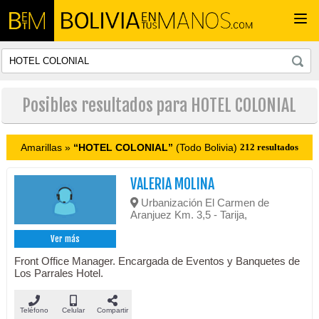
Togg
navi
Posibles resultados para HOTEL COLONIAL
Amarillas »
“HOTEL COLONIAL”
(Todo Bolivia)
212 resultados
VALERIA MOLINA
Urbanización El Carmen de
Aranjuez Km. 3,5 - Tarija,
Ver más
Front Office Manager. Encargada de Eventos y Banquetes de
Los Parrales Hotel.
Teléfono
Celular
Compartir