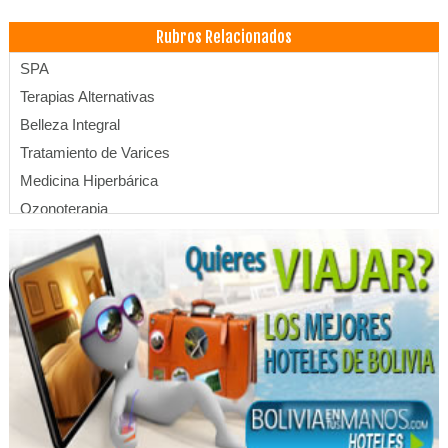
Rubros Relacionados
SPA
Terapias Alternativas
Belleza Integral
Tratamiento de Varices
Medicina Hiperbárica
Ozonoterapia
Terapias Antiestrés
Cámara Hiperbárica
Oxigenación Hiperbárica
Magnetoterapia
Aceites Aromáticos
Aceite Natural
Aceite de Coco
Aceite de Almendra