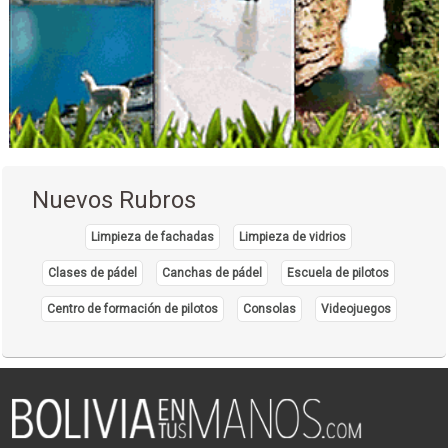
Centros Médicos
Consultorios Médicos
Salud: Centros Médicos
Cirujanos oftalmólogos
Médicos Oftalmólogos
Oftalmología
Profesionales
Nuevos Rubros
Administración, Asesores en
Centros de rehabilitación física y funcional
Limpieza de fachadas
Limpieza de vidrios
Clases de pádel
Canchas de pádel
Escuela de pilotos
Centro de formación de pilotos
Consolas
Videojuegos