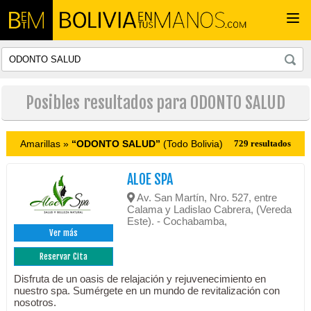
Togg
navi
Posibles resultados para ODONTO SALUD
Amarillas »
“ODONTO SALUD”
(Todo Bolivia)
729 resultados
ALOE SPA
Av. San Martín, Nro. 527, entre
Calama y Ladislao Cabrera, (Vereda
Este). - Cochabamba,
Ver más
Reservar Cita
Disfruta de un oasis de relajación y rejuvenecimiento en
nuestro spa. Sumérgete en un mundo de revitalización con
nosotros.