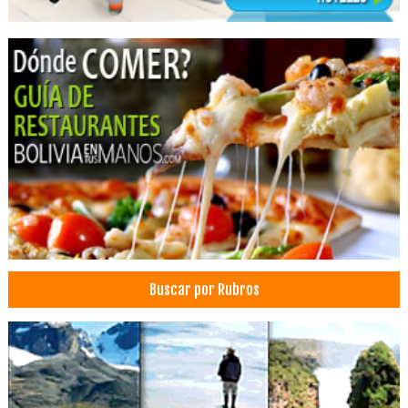
Aceite de Sésamo
Aceite de Ricino
Aceite de Chia
Cereales de Quinua
Cereales
Frutas
Frutas Secas
Jugos de Frutas
Mates e Infusiones
Productos de amarantos
Productos Naturales
Buscar por Rubros
Productos Orgánicos
Productos Ecológicos
Productos Deshidratados
Miel
Clínicas Odontológicas