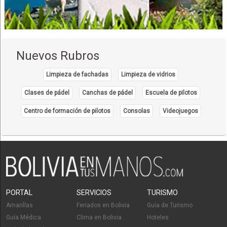
Nuevos Rubros
Limpieza de fachadas
Limpieza de vidrios
Clases de pádel
Canchas de pádel
Escuela de pilotos
Centro de formación de pilotos
Consolas
Videojuegos
PORTAL
SERVICIOS
TURISMO
Amarillas
Feriados en Bolivia
Guía de Turismo
Guía Médica
Clima en Bolivia
Hoteles