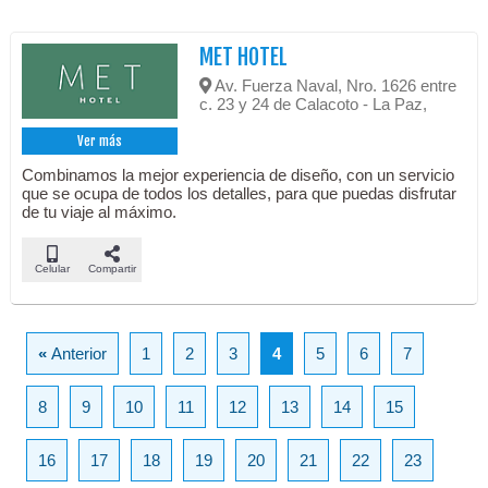
MET HOTEL
Av. Fuerza Naval, Nro. 1626 entre
c. 23 y 24 de Calacoto - La Paz,
Ver más
Combinamos la mejor experiencia de diseño, con un servicio
que se ocupa de todos los detalles, para que puedas disfrutar
de tu viaje al máximo.
Celular
Compartir
«
Anterior
1
2
3
4
5
6
7
8
9
10
11
12
13
14
15
16
17
18
19
20
21
22
23