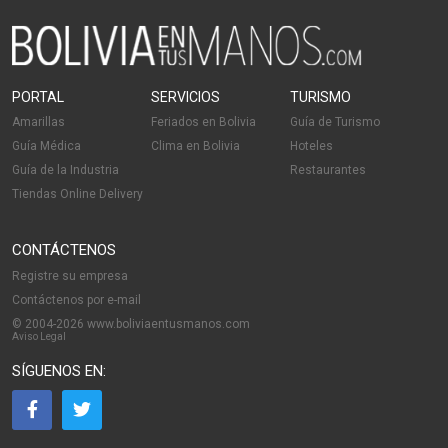
PORTAL
SERVICIOS
TURISMO
Amarillas
Feriados en Bolivia
Guía de Turismo
Guía Médica
Clima en Bolivia
Hoteles
Guía de la Industria
Restaurantes
Tiendas Online Delivery
CONTÁCTENOS
Registre su empresa
Contáctenos por e-mail
© 2004-2026 www.boliviaentusmanos.com
Aviso Legal
SÍGUENOS EN: