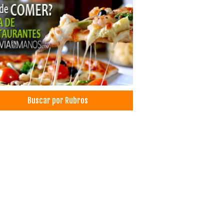
amiento capilar
ros Médicos
d: Centros Médicos
x
tica Integral
cina Estética
ma rico en plaquetas
teticismo corporales
Buscar por Rubros
enos faciales
rodermoabrasión
trices
lación
ado de tatuajes
amientos de rejuvenecimiento facial
o Hialurónico
ing Químico
adermoterapia
tronomía
aurantes: Comida Criolla