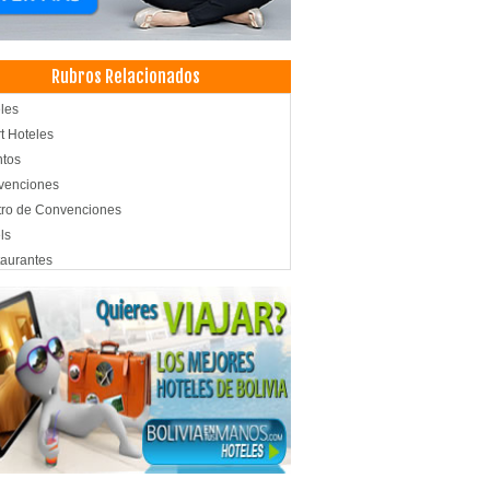
Rubros Relacionados
les
t Hoteles
ntos
venciones
ro de Convenciones
ls
aurantes
ros Culturales
s
é
aurantes: Comida Arabe
aurantes: Comida Internacional
és
tica capilar
cina Capilar
nstrucción capilar