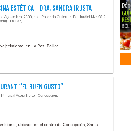
Trat
INA ESTÉTICA - DRA. SANDRA IRUSTA
Cent
de Agosto Nro. 2300, esq. Rosendo Gutierrez, Ed. Jardiel Mzz Of. 2
Salu
chi) - La Paz,
Boto
Esté
Medi
vejecimiento, en La Paz, Bolivia.
Plas
Ines
Rell
Mic
Cica
Depi
URANT “EL BUEN GUSTO”
Borr
Trat
 Principal Acera Norte - Concepción,
Ácid
Peel
Intr
Gas
ambiente, ubicado en el centro de Concepción, Santa
Rest