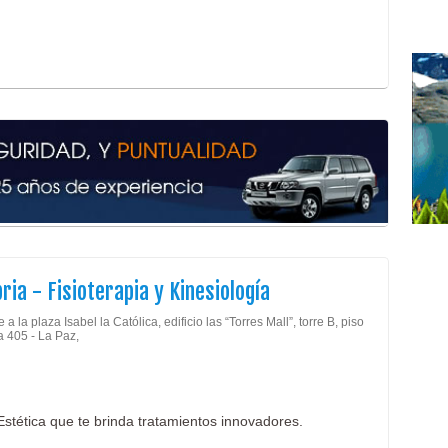
Serv
Cent
Fisi
Fisi
Kine
Clín
Salu
bria - Fisioterapia y Kinesiología
 a la plaza Isabel la Católica, edificio las “Torres Mall”, torre B, piso
na 405 - La Paz,
 Estética que te brinda tratamientos innovadores.