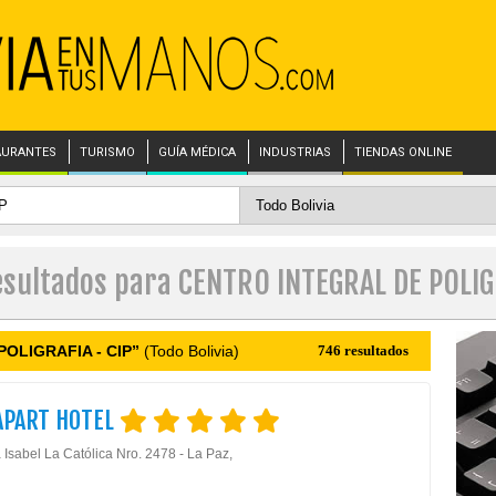
AURANTES
TURISMO
GUÍA MÉDICA
INDUSTRIAS
TIENDAS ONLINE
esultados para CENTRO INTEGRAL DE POLIG
OLIGRAFIA - CIP”
(Todo Bolivia)
746 resultados
APART HOTEL
 Isabel La Católica Nro. 2478 - La Paz,