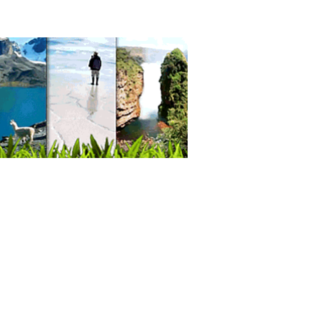
icios de Gastronomía
ros de Estética Corporal
oterapia Integral
oterapia
siología
icas Privadas
d: Clínicas