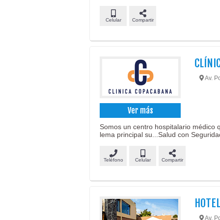
Celular
Compartir
CLÍNI
Av. P
Ver más
Somos un centro hospitalario médico 
lema principal su...Salud con Segurida
Teléfono
Celular
Compartir
HOTE
Av. P