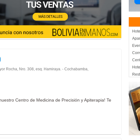
Hote
Apar
Eve
Con
D
Cent
Hote
yor Rocha, Nro. 308, esq. Hamiraya. - Cochabamba,
Rest
Cent
Pub’
Caf
nuestro Centro de Medicina de Precisión y Apiterapia! Te
Rest
Rest
Caf
Esté
Medi
Reco