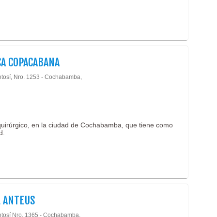
CA COPACABANA
otosí, Nro. 1253 - Cochabamba,
quirúrgico, en la ciudad de Cochabamba, que tiene como
d.
L ANTEUS
otosí Nro. 1365 - Cochabamba,