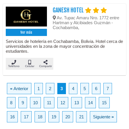
GANESH HOTEL
Av. Tupac Amaru Nro. 1772 entre
Hartman y Alcibiades Guzmán -
Cochabamba,
Ver más
Servicios de hotelería en Cochabamba, Bolivia. Hotel cerca de
universidades en la zona de mayor concentración de
estudiantes.
Teléfono
Celular
Compartir
«
Anterior
1
2
3
4
5
6
7
8
9
10
11
12
13
14
15
16
17
18
19
20
21
Siguiente
»