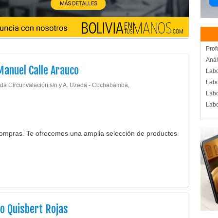
Prof
Anál
Manuel Calle Arauco
Labo
Labo
da Circunvalación s/n y A. Uzeda - Cochabamba,
Labo
Labo
ompras. Te ofrecemos una amplia selección de productos
o Quisbert Rojas