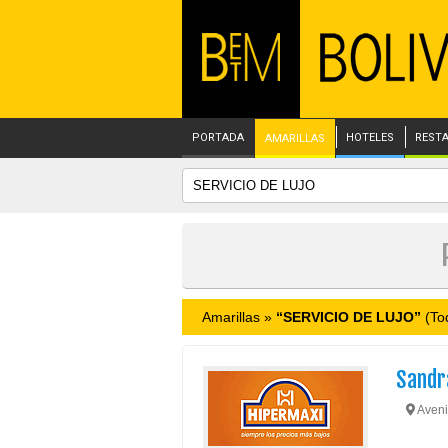
PORTADA
HOTELES
REST
AMARILLAS
Amarillas »
“SERVICIO DE LUJO”
(Tod
Sandra
Aveni