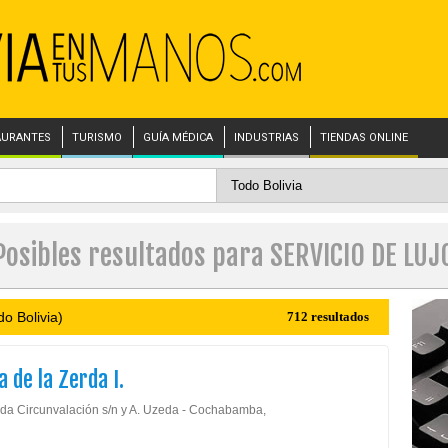
AURANTES
TURISMO
GUÍA MÉDICA
INDUSTRIAS
TIENDAS ONLINE
Posibles resultados para SERVICIO DE LUJ
o Bolivia)
712 resultados
 de la Zerda I.
da Circunvalación s/n y A. Uzeda - Cochabamba,