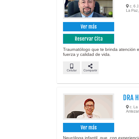
c. 6 J
La Paz,
Ver más
Reservar Cita
Traumatólogo que te brinda atención e
fuerza y calidad de vida.
Celular
Compartir
DRA H
c. La 
Anteza
Ver más
Neuróloga infantil, que, con experienc