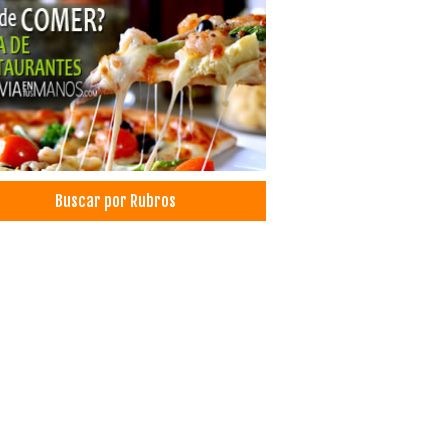
cos Neurocirujanos
ocirugía
icos Reumatólogos
cos Otorrinolaringólogos
Buscar por Rubros