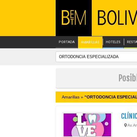
PORTADA
HOTELES
REST
AMARILLAS
Posib
Amarillas »
“ORTODONCIA ESPECIA
CLÍNI
Av. Ar