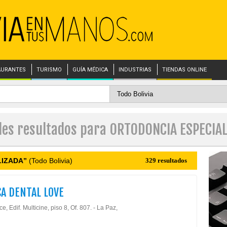
AURANTES
TURISMO
GUÍA MÉDICA
INDUSTRIAS
TIENDAS ONLINE
les resultados para ORTODONCIA ESPECIA
LIZADA”
(Todo Bolivia)
329 resultados
CA DENTAL LOVE
ce, Edif. Multicine, piso 8, Of. 807. - La Paz,