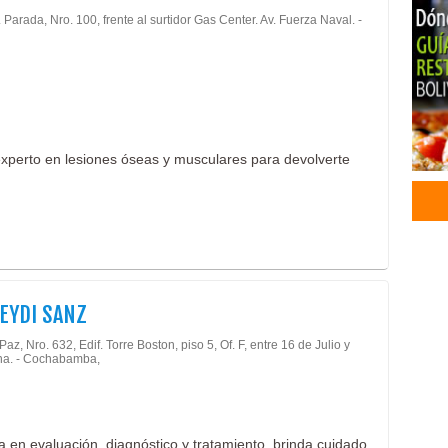
. Parada, Nro. 100, frente al surtidor Gas Center. Av. Fuerza Naval. -
Médi
Neur
Méd
Médi
xperto en lesiones óseas y musculares para devolverte
EYDI SANZ
Paz, Nro. 632, Edif. Torre Boston, piso 5, Of. F, entre 16 de Julio y
na. - Cochabamba,
ia en evaluación, diagnóstico y tratamiento, brinda cuidado