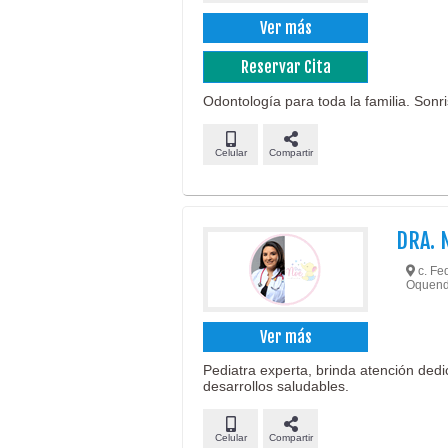
Ver más
Reservar Cita
Odontología para toda la familia. Sonr
Celular
Compartir
DRA. 
c. Fed
Oquend
Ver más
Pediatra experta, brinda atención ded
desarrollos saludables.
Celular
Compartir