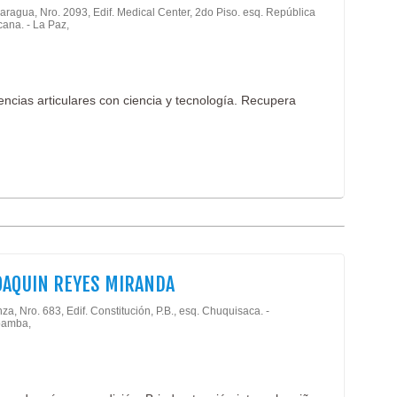
aragua, Nro. 2093, Edif. Medical Center, 2do Piso. esq. República
ana. - La Paz,
ncias articulares con ciencia y tecnología. Recupera
OAQUIN REYES MIRANDA
za, Nro. 683, Edif. Constitución, P.B., esq. Chuquisaca. -
amba,