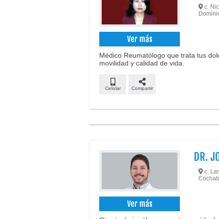
c. Nic
Dominic
Ver más
Médico Reumatólogo que trata tus dole
movilidad y calidad de vida.
Celular
Compartir
DR. J
c. Lan
Cochab
Ver más