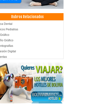
Rubros Relacionados
ica Dental
cos Pediatras
 Gráfico
ño Gráfico
ntografías
esión Digital
entas
esión offset
uctoras de Publicidad
icidad Exterior
icidad
cos Oftalmólogos
lmología
cos Traumatólogos
ología psicomotricidad
icos Neurólogos