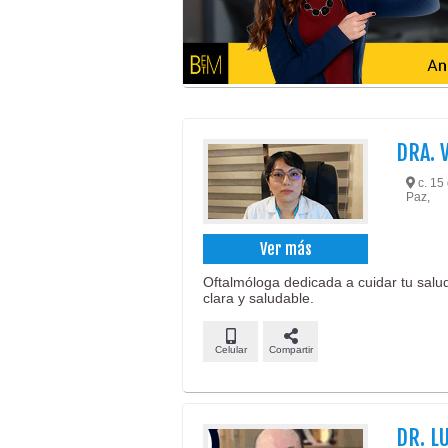
DRA. 
c. 15 
Paz,
Ver más
Oftalmóloga dedicada a cuidar tu salud
clara y saludable.
Celular
Compartir
DR. L