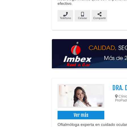
efectivo.
Teléfono
Celular
Compartir
DRA. 
Clínic
ProPad
Ver más
Oftalmóloga experta en cuidado ocular 