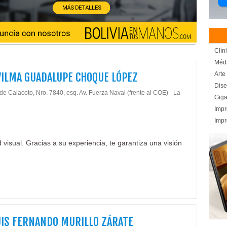
Clín
Médi
VILMA GUADALUPE CHOQUE LÓPEZ
Arte
Dise
de Calacoto, Nro. 7840, esq. Av. Fuerza Naval (frente al COE) - La
Giga
Impr
Impr
Impr
 visual. Gracias a su experiencia, te garantiza una visión
Prod
Publ
Publ
Médi
Ofta
Médi
Neur
UIS FERNANDO MURILLO ZÁRATE
Méd