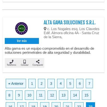
ALTA GAMA SOLUCIONES S.R.L.
c. Los Nogales esq. Los Claveles
Edif. Almora oficina 4A - Santa Cruz
de la Sierra,
Ver más
Alta gama es un equipo comprometido en el desarrollo de
soluciones perimetrales de alta seguridad y durabilidad.
Teléfono
Celular
Compartir
«
Anterior
1
2
3
4
5
6
7
8
9
10
11
12
13
14
15
16
17
18
19
20
21
22
23