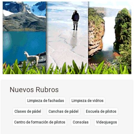
Turismo Ecológico
Operadores Turisticos
Turismo
Operadora de Turismo
Cerraduras
Cerramientos
Portones
Puertas Eléctricas
Sistemas de Seguridad
Paneles de acero
Alambre de púas
Nuevos Rubros
Paneles electrosoldados
Portones vehiculares
Limpieza de fachadas
Limpieza de vidrios
Cercos perimetrales
Clases de pádel
Canchas de pádel
Escuela de pilotos
Centro de formación de pilotos
Consolas
Videojuegos