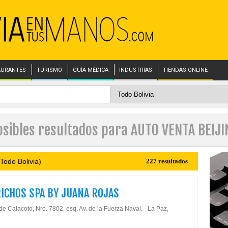
AURANTES
TURISMO
GUÍA MÉDICA
INDUSTRIAS
TIENDAS ONLINE
osibles resultados para AUTO VENTA BEIJI
Todo Bolivia)
227 resultados
RICHOS SPA BY JUANA ROJAS
de Calacoto, Nro. 7802, esq. Av. de la Fuerza Naval. - La Paz,