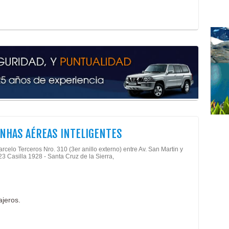
INHAS AÉREAS INTELIGENTES
rcelo Terceros Nro. 310 (3er anillo externo) entre Av. San Martin y
23 Casilla 1928 - Santa Cruz de la Sierra,
ajeros.