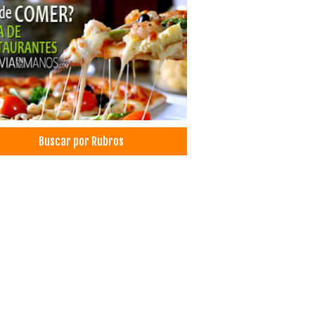
ersidades privadas
sporte Aéreo
líneas
as Aéreas
sporte Turístico
los
sporte de Pasajeros
Buscar por Rubros