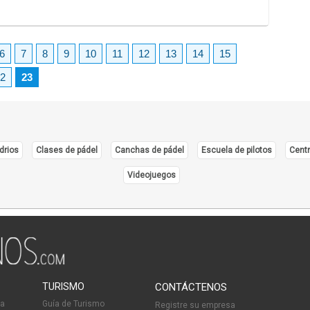
6
7
8
9
10
11
12
13
14
15
2
23
drios
Clases de pádel
Canchas de pádel
Escuela de pilotos
Centr
Videojuegos
TURISMO
CONTÁCTENOS
ia
Guía de Turismo
Registre su empresa