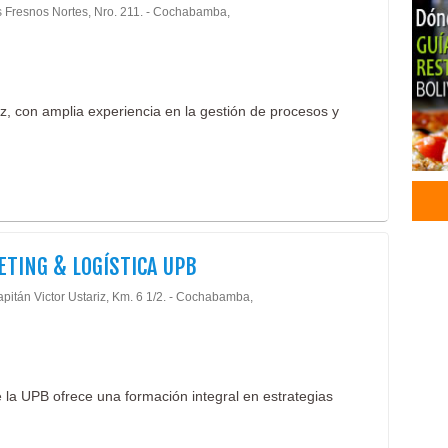
s Fresnos Nortes, Nro. 211. - Cochabamba,
Univ
Tran
Aero
Líne
, con amplia experiencia en la gestión de procesos y
Tran
Vue
Tran
TING & LOGÍSTICA UPB
pitán Victor Ustariz, Km. 6 1/2. - Cochabamba,
 la UPB ofrece una formación integral en estrategias