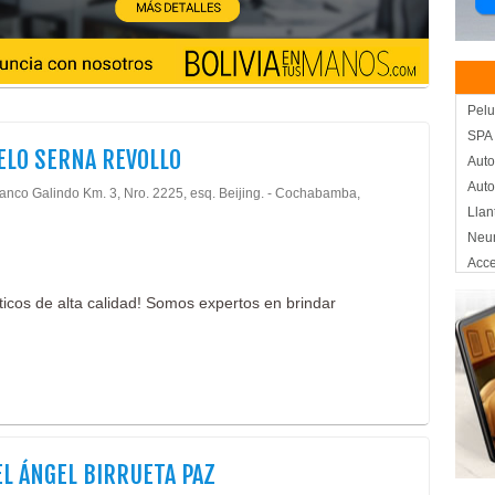
Pelu
SPA
LO SERNA REVOLLO
Auto
Auto
lanco Galindo Km. 3, Nro. 2225, esq. Beijing. - Cochabamba,
Llan
Neu
Acce
Cáma
cos de alta calidad! Somos expertos en brindar
Celu
Moni
Sist
Segu
Tele
Tele
Inge
L ÁNGEL BIRRUETA PAZ
Univ