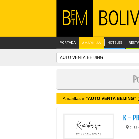
PORTADA
HOTELES
REST
AMARILLAS
P
Amarillas »
“AUTO VENTA BEIJING”
(
K - P
c. 11 