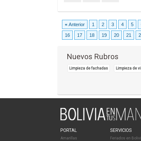
«
Anterior
1
2
3
4
5
16
17
18
19
20
21
2
Nuevos Rubros
Limpieza de fachadas
Limpieza de vi
PORTAL
SERVICIOS
Amarillas
Feriados en Boliv