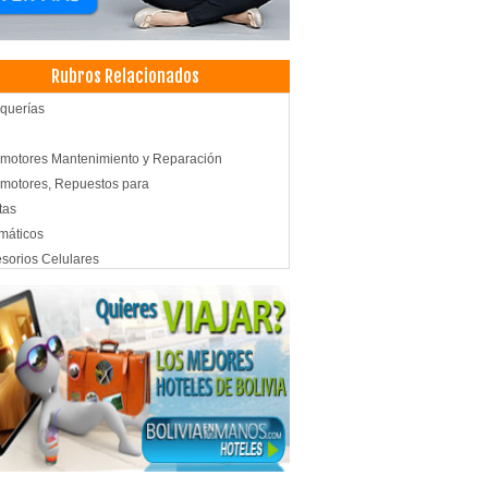
Rubros Relacionados
querías
motores Mantenimiento y Reparación
motores, Repuestos para
tas
máticos
sorios Celulares
ras de seguridad
lares
toreo y Seguridad
emas de Seguridad
ridad Electrónica
fonía Celular: Mantenimiento, Reparaciones
fonía Celular: Venta, Repuestos, Accesorios
niería industrial
ersidades