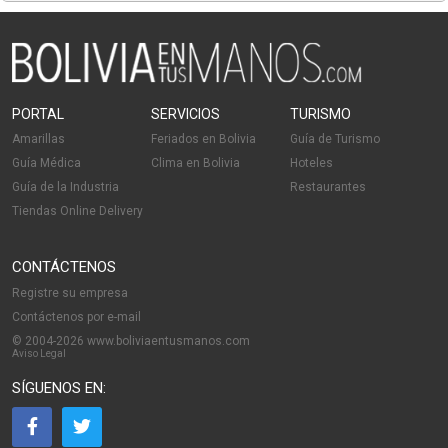
PORTAL
SERVICIOS
TURISMO
Amarillas
Feriados en Bolivia
Guía de Turismo
Guía Médica
Clima en Bolivia
Hoteles
Guía de la Industria
Restaurantes
Tiendas Online Delivery
CONTÁCTENOS
Registre su empresa
Contáctenos por e-mail
© 2004-2026 www.boliviaentusmanos.com
Aviso Legal
SÍGUENOS EN: