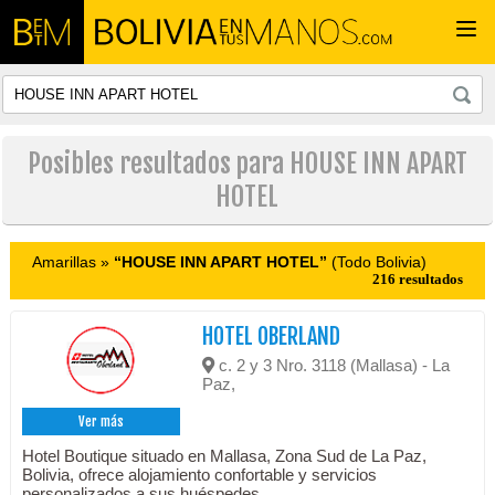
Togg
navi
Posibles resultados para HOUSE INN APART
HOTEL
Amarillas »
“HOUSE INN APART HOTEL”
(Todo Bolivia)
216 resultados
HOTEL OBERLAND
c. 2 y 3 Nro. 3118 (Mallasa) - La
Paz,
Ver más
Hotel Boutique situado en Mallasa, Zona Sud de La Paz,
Bolivia, ofrece alojamiento confortable y servicios
personalizados a sus huéspedes.