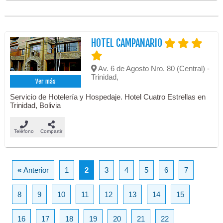
HOTEL CAMPANARIO
Av. 6 de Agosto Nro. 80 (Central) -
Trinidad,
Ver más
Servicio de Hotelería y Hospedaje. Hotel Cuatro Estrellas en
Trinidad, Bolivia
Teléfono
Compartir
«
Anterior
1
2
3
4
5
6
7
8
9
10
11
12
13
14
15
16
17
18
19
20
21
22