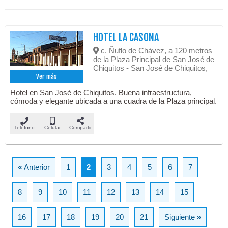
HOTEL LA CASONA
c. Ñuflo de Chávez, a 120 metros
de la Plaza Principal de San José de
Chiquitos - San José de Chiquitos,
Ver más
Hotel en San José de Chiquitos. Buena infraestructura,
cómoda y elegante ubicada a una cuadra de la Plaza principal.
Teléfono
Celular
Compartir
«
Anterior
1
2
3
4
5
6
7
8
9
10
11
12
13
14
15
16
17
18
19
20
21
Siguiente
»