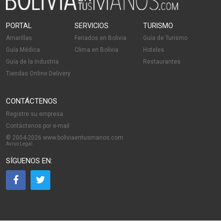
PORTAL
SERVICIOS
TURISMO
Amarillas
Feriados en Bolivia
Guía de Turismo
Guía Médica
Clima en Bolivia
Hoteles
Guía de la Industria
Restaurantes
Tiendas Online Delivery
CONTÁCTENOS
Registre su empresa
Contáctenos por e-mail
© 2004-2026 www.boliviaentusmanos.com
Aviso Legal
SÍGUENOS EN: