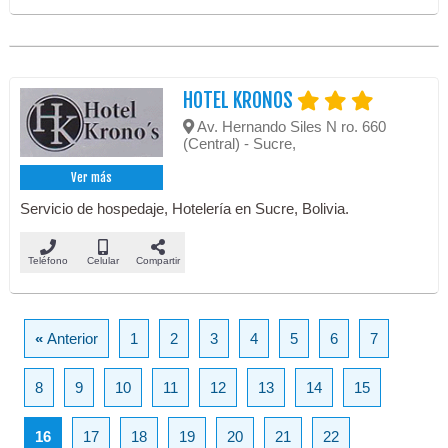
HOTEL KRONOS
Av. Hernando Siles N ro. 660
(Central) - Sucre,
Ver más
Servicio de hospedaje, Hotelería en Sucre, Bolivia.
Teléfono
Celular
Compartir
«
Anterior
1
2
3
4
5
6
7
8
9
10
11
12
13
14
15
16
17
18
19
20
21
22