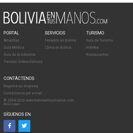
PORTAL
SERVICIOS
TURISMO
Amarillas
Feriados en Bolivia
Guía de Turismo
Guía Médica
Clima en Bolivia
Hoteles
Guía de la Industria
Restaurantes
Tiendas Online Delivery
CONTÁCTENOS
Registre su empresa
Contáctenos por e-mail
© 2004-2026 www.boliviaentusmanos.com
Aviso Legal
SÍGUENOS EN: