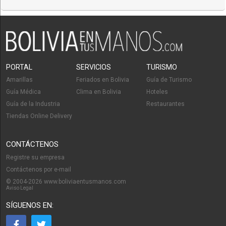
PORTAL
SERVICIOS
TURISMO
Amarillas
Feriados en Bolivia
Guía de Turismo
Guía Médica
Clima en Bolivia
Hoteles
Guía de la Industria
Restaurantes
Tiendas Online Delivery
CONTÁCTENOS
Registre su empresa
Contáctenos por e-mail
© 2004-2026 www.boliviaentusmanos.com
Aviso Legal
SÍGUENOS EN: