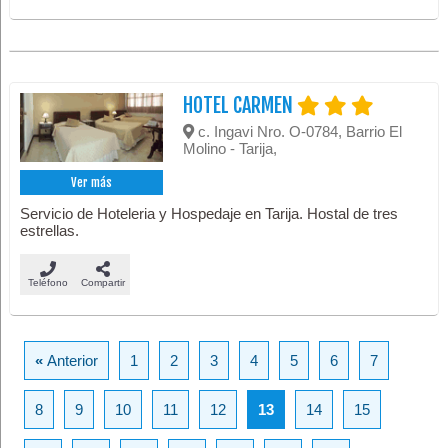
HOTEL CARMEN
c. Ingavi Nro. O-0784, Barrio El
Molino - Tarija,
Ver más
Servicio de Hoteleria y Hospedaje en Tarija. Hostal de tres
estrellas.
Teléfono
Compartir
«
Anterior
1
2
3
4
5
6
7
8
9
10
11
12
13
14
15