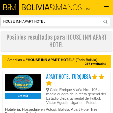
Togg
navi
Posibles resultados para HOUSE INN APART
HOTEL
Amarillas »
“HOUSE INN APART HOTEL”
(Todo Bolivia)
216 resultados
APART HOTEL TURQUESA
Calle Enrique Viaña Nro. 106 a
media cuadra de la recta general del
Ver más
Estadio Departamental de Fútbol,
Víctor Agustín Ugarte. - Potosí,
Hotelería. Hospedaje en Potosí, Bolivia. Apart Hotel Tres