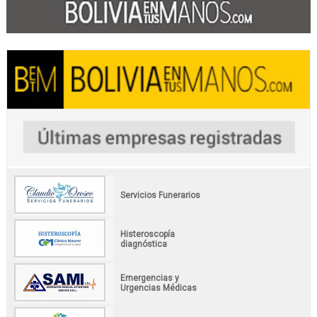
Servicios Funerarios
Histeroscopía
diagnóstica
Emergencias y
Urgencias Médicas