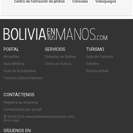
Centro de formación de pilotos
Consolas
Videojuegos
PORTAL
SERVICIOS
TURISMO
Amarillas
Feriados en Bolivia
Guía de Turismo
Guía Médica
Clima en Bolivia
Hoteles
Guía de la Industria
Restaurantes
Tiendas Online Delivery
CONTÁCTENOS
Registre su empresa
Contáctenos por e-mail
© 2004-2026 www.boliviaentusmanos.com
Aviso Legal
SÍGUENOS EN: