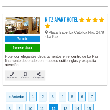
RITZ APART HOTEL
Plaza Isabel La Católica Nro. 2478
- La Paz,
Ver más
Reservar ahora
Hotel con elegantes departamentos en el centro de La Paz,
finamente decorado con muebles estilo inglés y exquisita
atención.
Teléfono
Celular
Compartir
«
Anterior
1
2
3
4
5
6
7
8
9
10
11
12
13
14
15