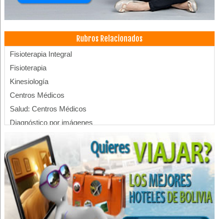
Rubros Relacionados
Fisioterapia Integral
Fisioterapia
Kinesiología
Centros Médicos
Salud: Centros Médicos
Diagnóstico por imágenes
Profesionales
Médicos Odontólogos
Odontología Integral
Ortodoncia
Odontología
Cirujano dental
Médicos Nutricionistas