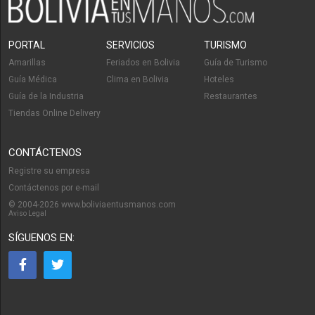
PORTAL
SERVICIOS
TURISMO
Amarillas
Feriados en Bolivia
Guía de Turismo
Guía Médica
Clima en Bolivia
Hoteles
Guía de la Industria
Restaurantes
Tiendas Online Delivery
CONTÁCTENOS
Registre su empresa
Contáctenos por e-mail
© 2004-2026 www.boliviaentusmanos.com
Aviso Legal
SÍGUENOS EN: