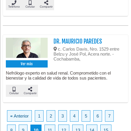
Teléfono
Celular
Compartir
DR. MAURICIO PAREDES
c. Carlos Davis, Nro. 1529 entre
Belzu y José Pol, Acera norte. -
Cochabamba,
Ver más
Nefrólogo experto en salud renal. Comprometido con el
bienestar y la calidad de vida de todos sus pacientes.
Celular
Compartir
«
Anterior
1
2
3
4
5
6
7
8
9
10
11
12
13
14
15