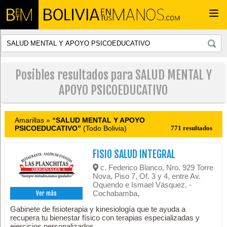
Togg
navi
Posibles resultados para SALUD MENTAL Y
APOYO PSICOEDUCATIVO
Amarillas »
“SALUD MENTAL Y APOYO
PSICOEDUCATIVO”
(Todo Bolivia)
771 resultados
FISIO SALUD INTEGRAL
c. Federico Blanco, Nro. 929 Torre
Nova, Piso 7, Of. 3 y 4, entre Av.
Oquendo e Ismael Vásquez. -
Cochabamba,
Ver más
Gabinete de fisioterapia y kinesiología que te ayuda a
recupera tu bienestar físico con terapias especializadas y
ejercicios personalizados.