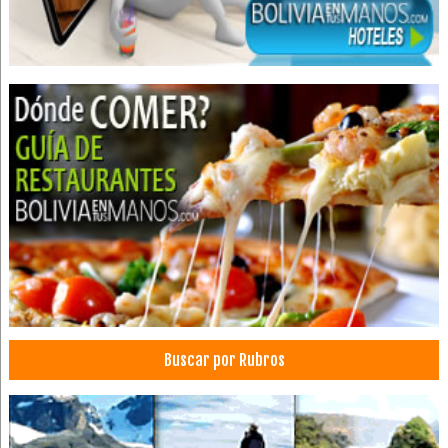
Nutrición
Administración, Asesores en
Hospitales privados
Salud: Hospitales
Consultorios Médicos
Dermatólogos
Médicos Nefrólogos
Buscar por Rubros