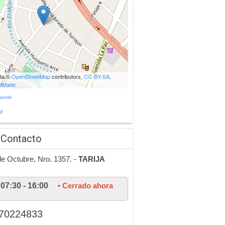
ata ©
OpenStreetMap
contributors,
CC-BY-SA
,
udMade
rande
r
 Contacto
de Octubre, Nro. 1357. -
TARIJA
07:30 - 16:00
• Cerrado ahora
70224833