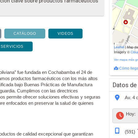
ación clave sobre productos farmacéuticos
CATÁLOGO
VIDEOS
200 m
SERVICIOS
Leaflet
| Map d
500 ft
Imagery ©
Clo
Ver mapa más g
Cómo llega
oliviana” fue fundada en Cochabamba el 24 de
amos productos farmacéuticos con los más altos
Datos de
rtificada bajo Buenas Prácticas de Manufactura
guardia. Cumplimos con las directrices
nos permite ofrecer soluciones efectivas y seguras
Av. 4 
re enfocados en preservar la salud de quienes
Hoy:
(591)
oductos de calidad excepcional que garantizan