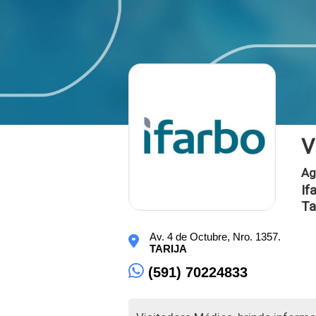
V
Ag
If
Ta
Av. 4 de Octubre, Nro. 1357.
TARIJA
(591) 70224833