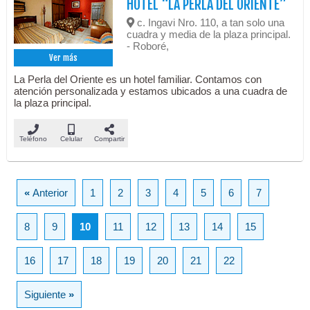
HOTEL “LA PERLA DEL ORIENTE”
c. Ingavi Nro. 110, a tan solo una
cuadra y media de la plaza principal.
- Roboré,
Ver más
La Perla del Oriente es un hotel familiar. Contamos con
atención personalizada y estamos ubicados a una cuadra de
la plaza principal.
Teléfono
Celular
Compartir
«
Anterior
1
2
3
4
5
6
7
8
9
10
11
12
13
14
15
16
17
18
19
20
21
22
Siguiente
»