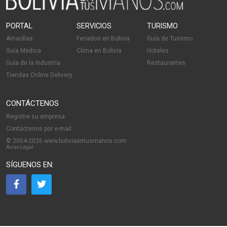
PORTAL
SERVICIOS
TURISMO
Amarillas
Feriados en Bolivia
Guía de Turismo
Guía Médica
Clima en Bolivia
Hoteles
Guía de la Industria
Restaurantes
Tiendas Online Delivery
CONTÁCTENOS
Registre su empresa
Contáctenos por e-mail
© 2004-2026 www.boliviaentusmanos.com
Aviso Legal
SÍGUENOS EN: