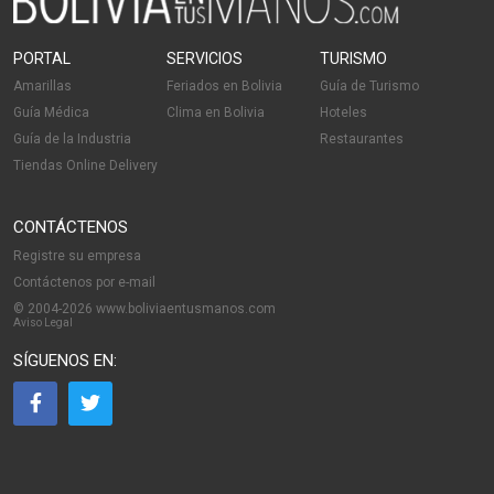
PORTAL
SERVICIOS
TURISMO
Amarillas
Feriados en Bolivia
Guía de Turismo
Guía Médica
Clima en Bolivia
Hoteles
Guía de la Industria
Restaurantes
Tiendas Online Delivery
CONTÁCTENOS
Registre su empresa
Contáctenos por e-mail
© 2004-2026 www.boliviaentusmanos.com
Aviso Legal
SÍGUENOS EN: