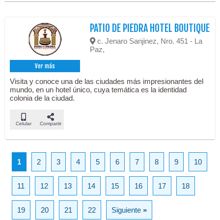
PATIO DE PIEDRA HOTEL BOUTIQUE
c. Jenaro Sanjinez, Nro. 451 - La
Paz,
Ver más
Visita y conoce una de las ciudades más impresionantes del
mundo, en un hotel único, cuya temática es la identidad
colonia de la ciudad.
Celular
Compartir
1
2
3
4
5
6
7
8
9
10
11
12
13
14
15
16
17
18
19
20
21
22
Siguiente
»