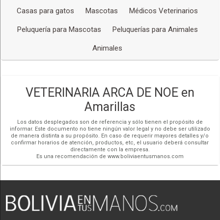
12 horas – precio variable
Casas para gatos
Mascotas
Médicos Veterinarios
Pet boutique
Peluquería para Mascotas
Peluquerías para Animales
30 minutos – precio variable
Animales
Alimento exclusivo
30 minutos – precio variable
Vacunas
VETERINARIA ARCA DE NOE en
12 horas – precio variable
Amarillas
Control mascota
Los datos desplegados son de referencia y sólo tienen el propósito de
informar. Este documento no tiene ningún valor legal y no debe ser utilizado
30 minutos – precio variable
de manera distinta a su propósito. En caso de requerir mayores detalles y/o
confirmar horarios de atención, productos, etc, el usuario deberá consultar
directamente con la empresa.
Emergencia
Es una recomendación de www.boliviaentusmanos.com
30 minutos – precio variable
Siguiendo nuestros objetivos de ser los mejores en asistencia
médica veterinaria y buscando su comodidad y tranquilidad en
situaciones de emergencia, le ofrecemos el servicio de
AMBULANCIA, en los horarios