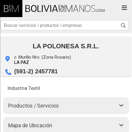
Togg
LA POLONESA S.R.L.
c. Murillo Nro. (Zona Rosario)
LA PAZ
(591-2) 2457781
Industria Textil
Productos / Servicios
Tejidos para damas y varones
Mapa de Ubicación