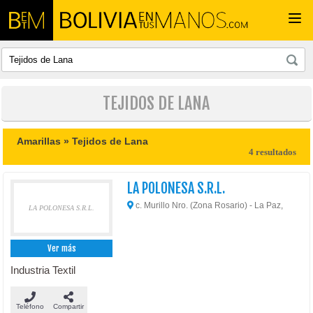
Togg
navi
TEJIDOS DE LANA
Amarillas »
Tejidos de Lana
4 resultados
LA POLONESA S.R.L.
c. Murillo Nro. (Zona Rosario) - La Paz,
LA POLONESA S.R.L.
Ver más
Industria Textil
Teléfono
Compartir