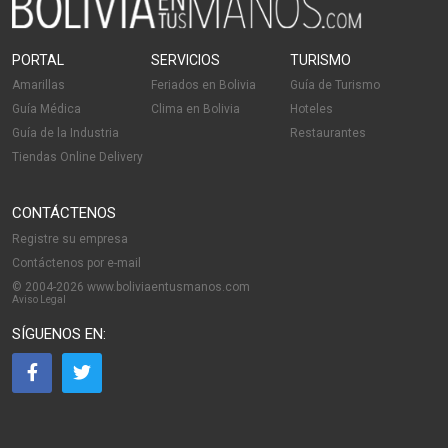
PORTAL
SERVICIOS
TURISMO
Amarillas
Feriados en Bolivia
Guía de Turismo
Guía Médica
Clima en Bolivia
Hoteles
Guía de la Industria
Restaurantes
Tiendas Online Delivery
CONTÁCTENOS
Registre su empresa
Contáctenos por e-mail
© 2004-2026 www.boliviaentusmanos.com
Aviso Legal
SÍGUENOS EN: