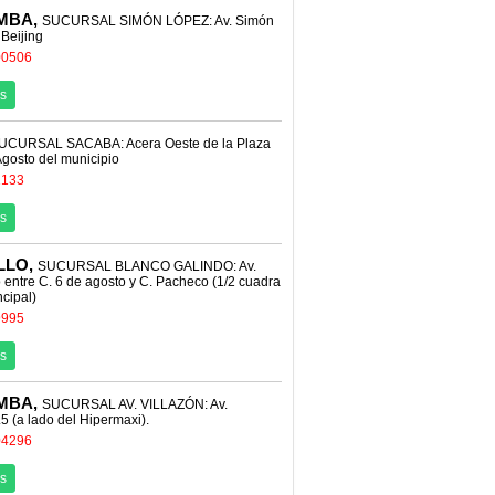
MBA,
SUCURSAL SIMÓN LÓPEZ: Av. Simón
 Beijing
00506
s
UCURSAL SACABA: Acera Oeste de la Plaza
Agosto del municipio
1133
s
LLO,
SUCURSAL BLANCO GALINDO: Av.
 entre C. 6 de agosto y C. Pacheco (1/2 cuadra
ncipal)
9995
s
MBA,
SUCURSAL AV. VILLAZÓN: Av.
.5 (a lado del Hipermaxi).
04296
s