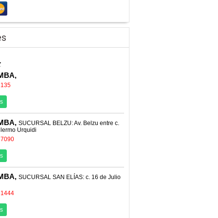
es
z
MBA,
1135
s
MBA,
SUCURSAL BELZU: Av. Belzu entre c.
llermo Urquidi
27090
s
MBA,
SUCURSAL SAN ELÍAS: c. 16 de Julio
61444
s