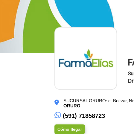
F
Su
Dr
SUCURSAL ORURO: c. Bolívar, Nro. 6
ORURO
(591) 71858723
Cómo llegar