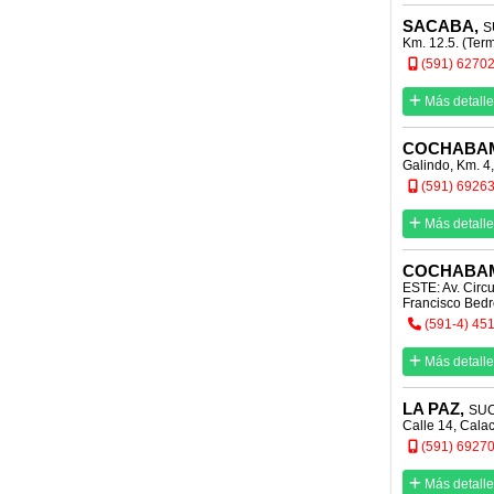
SACABA,
S
Km. 12.5. (Ter
(591) 6270
Más detalle
COCHABA
Galindo, Km. 4,
(591) 6926
Más detalle
COCHABA
ESTE: Av. Circu
Francisco Bedr
(591-4) 45
Más detalle
LA PAZ,
SUC
Calle 14, Calac
(591) 6927
Más detalle