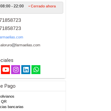
08:00 - 22:00
• Cerrado ahora
71858723
71858723
armaelias.com
aloruro
farmaelias.com
ciales
de Pago
Bolivianos
n QR
cias bancarias