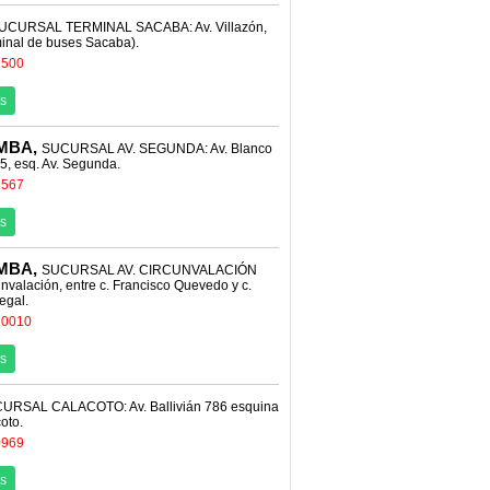
UCURSAL TERMINAL SACABA: Av. Villazón,
minal de buses Sacaba).
2500
s
MBA,
SUCURSAL AV. SEGUNDA: Av. Blanco
5, esq. Av. Segunda.
3567
s
MBA,
SUCURSAL AV. CIRCUNVALACIÓN
nvalación, entre c. Francisco Quevedo y c.
egal.
10010
s
URSAL CALACOTO: Av. Ballivián 786 esquina
oto.
0969
s