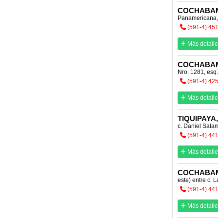
COCHABA
Panamericana, 
(591-4) 45
Más detalle
COCHABA
Nro. 1281, esq
(591-4) 42
Más detalle
TIQUIPAYA
c. Daniel Sala
(591-4) 44
Más detalle
COCHABA
este) entre c. 
(591-4) 44
Más detalle