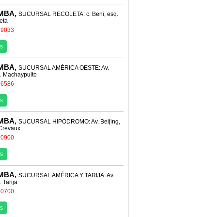
MBA,
SUCURSAL RECOLETA: c. Beni, esq.
eta
49033
s
MBA,
SUCURSAL AMÉRICA OESTE: Av.
c. Machaypuito
06586
s
MBA,
SUCURSAL HIPÓDROMO: Av. Beijing,
 Crevaux
10900
s
MBA,
SUCURSAL AMÉRICA Y TARIJA: Av.
 Tarija
10700
s