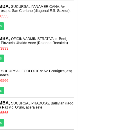
MBA,
SUCURSAL PANAMERICANA: Av.
esq. c. San Cipriano (diagonal E.S. Gaznor).
10555
s
MBA,
OFICINA ADMINISTRATIVA: c. Beni,
. Plazuela Ubaldo Ance (Rotonda Recoleta).
53833
s
,
SUCURSAL ECOLÓGICA: Av. Ecológica, esq.
manca.
16566
s
MBA,
SUCURSAL PRADO: Av. Ballivian (lado
La Paz y c. Oruro, acera este
16565
s