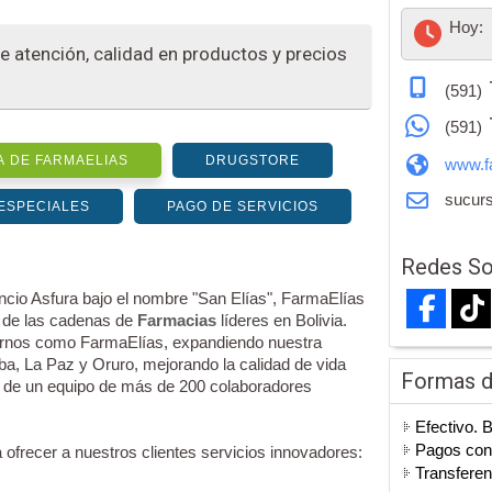
Hoy:
e atención, calidad en productos y precios
(591)
(591)
 DE FARMAELIAS
DRUGSTORE
www.f
sucurs
ESPECIALES
PAGO DE SERVICIOS
Redes So
io Asfura bajo el nombre "San Elías", FarmaElías
a de las cadenas de
Farmacias
líderes en Bolivia.
arnos como FarmaElías, expandiendo nuestra
, La Paz y Oruro, mejorando la calidad de vida
Formas 
do de un equipo de más de 200 colaboradores
Efectivo. 
Pagos co
ofrecer a nuestros clientes servicios innovadores:
Transferen