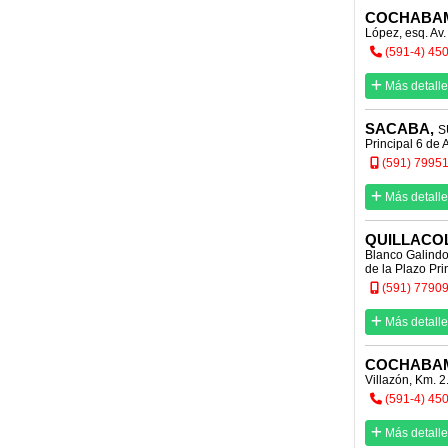
COCHABA
López, esq. Av.
(591-4) 45
Más detalle
SACABA,
S
Principal 6 de 
(591) 7995
Más detalle
QUILLACO
Blanco Galindo
de la Plazo Pri
(591) 7790
Más detalle
COCHABA
Villazón, Km. 2
(591-4) 45
Más detalle