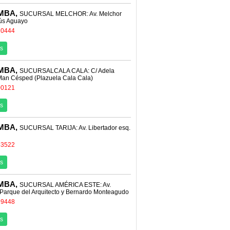
MBA,
SUCURSAL MELCHOR: Av. Melchor
sús Aguayo
10444
s
MBA,
SUCURSALCALA CALA: C/ Adela
Man Césped (Plazuela Cala Cala)
00121
s
MBA,
SUCURSAL TARIJA: Av. Libertador esq.
53522
s
MBA,
SUCURSAL AMÉRICA ESTE: Av.
 Parque del Arquitecto y Bernardo Monteagudo
99448
s