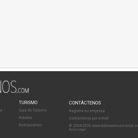
TURISMO
CONTÁCTENOS
ia
Guía de Turismo
Registre su empresa
Hoteles
Contáctenos por e-mail
Restaurantes
© 2004-2026 www.boliviaentusmanos.
Aviso Legal