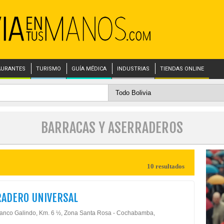
AURANTES
TURISMO
GUÍA MÉDICA
INDUSTRIAS
TIENDAS ONLINE
BARRACAS Y ASERRADEROS
10 resultados
ADERO UNIVERSAL
lanco Galindo, Km. 6 ½, Zona Santa Rosa - Cochabamba,