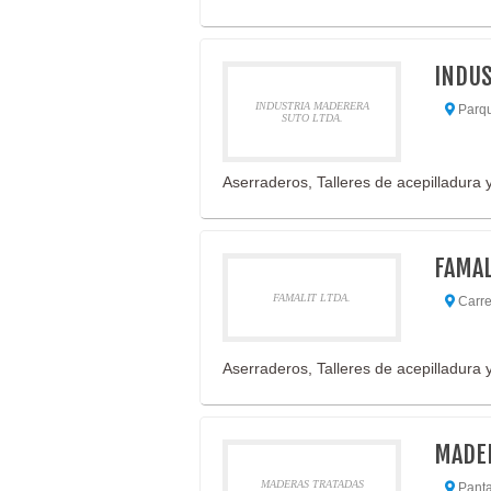
INDUS
INDUSTRIA MADERERA
Parque
SUTO LTDA.
Aserraderos, Talleres de acepilladura y
FAMAL
FAMALIT LTDA.
Carre
Aserraderos, Talleres de acepilladura y
MADER
MADERAS TRATADAS
Panta