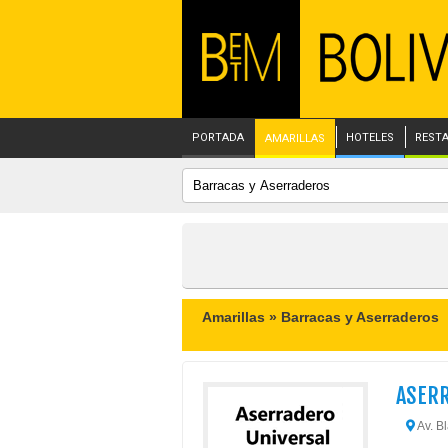
PORTADA
HOTELES
REST
AMARILLAS
Amarillas »
Barracas y Aserraderos
ASERR
Av. B