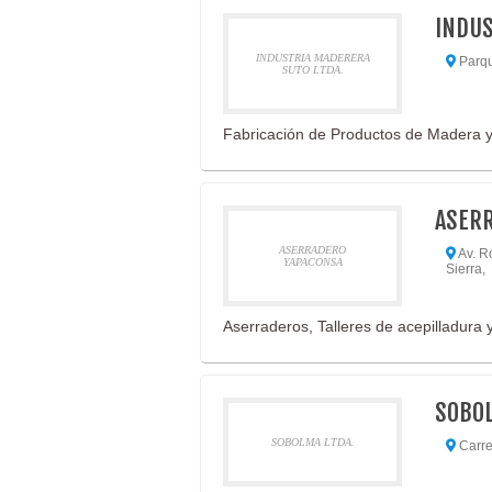
INDUS
INDUSTRIA MADERERA
Parque
SUTO LTDA.
Fabricación de Productos de Madera y
ASER
ASERRADERO
Av. R
YAPACONSA
Sierra,
Aserraderos, Talleres de acepilladura y
SOBOL
SOBOLMA LTDA.
Carret