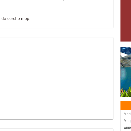
 de corcho n.ep.
Mad
Maqu
Empr