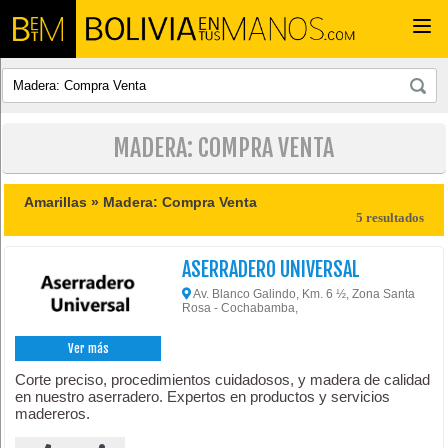
Togg
navi
MADERA: COMPRA VENTA
Amarillas »
Madera: Compra Venta
5 resultados
ASERRADERO UNIVERSAL
Av. Blanco Galindo, Km. 6 ½, Zona Santa
Rosa - Cochabamba,
Ver más
Corte preciso, procedimientos cuidadosos, y madera de calidad
en nuestro aserradero. Expertos en productos y servicios
madereros.