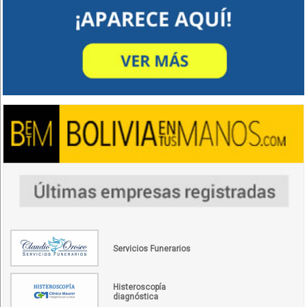
Servicios Funerarios
Histeroscopía
diagnóstica