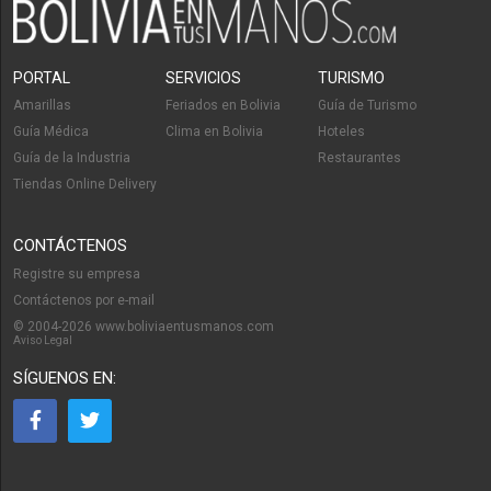
PORTAL
SERVICIOS
TURISMO
Amarillas
Feriados en Bolivia
Guía de Turismo
Guía Médica
Clima en Bolivia
Hoteles
Guía de la Industria
Restaurantes
Tiendas Online Delivery
CONTÁCTENOS
Registre su empresa
Contáctenos por e-mail
© 2004-2026 www.boliviaentusmanos.com
Aviso Legal
SÍGUENOS EN: