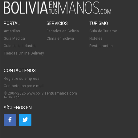
PORTAL
SERVICIOS
TURISMO
Amarillas
Feriados en Bolivia
Guía de Turismo
Guía Médica
Clima en Bolivia
Hoteles
Guía de la Industria
Restaurantes
Tiendas Online Delivery
CONTÁCTENOS
Registre su empresa
Contáctenos por e-mail
© 2004-2026 www.boliviaentusmanos.com
Aviso Legal
SÍGUENOS EN: