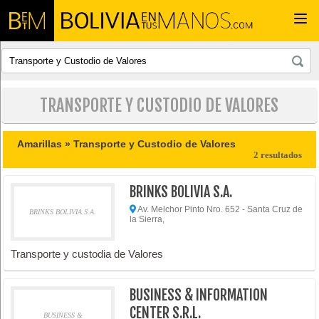
Togg
navi
TRANSPORTE Y CUSTODIO DE VALORES
Amarillas »
Transporte y Custodio de Valores
2 resultados
BRINKS BOLIVIA S.A.
Av. Melchor Pinto Nro. 652 - Santa Cruz de
BRINKS BOLIVIA S.A.
la Sierra,
Transporte y custodia de Valores
BUSINESS & INFORMATION
CENTER S.R.L.
BUSINESS &