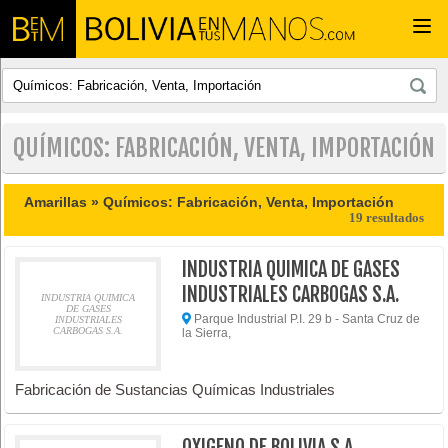
Togg
navi
QUÍMICOS: FABRICACIÓN, VENTA, IMPORTACIÓN
Amarillas »
Químicos: Fabricación, Venta, Importación
19 resultados
INDUSTRIA QUIMICA DE GASES
INDUSTRIALES CARBOGAS S.A.
INDUSTRIA QUIMICA
DE GASES
Parque Industrial P.I. 29 b - Santa Cruz de
INDUSTRIALES
CARBOGAS S.A.
la Sierra,
Fabricación de Sustancias Químicas Industriales
OXIGENO DE BOLIVIA S.A.