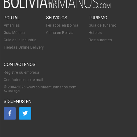
PORTAL
SERVICIOS
TURISMO
Amarillas
Feriados en Bolivia
Guía de Turismo
Guía Médica
Clima en Bolivia
Hoteles
Guía de la Industria
Restaurantes
Tiendas Online Delivery
CONTÁCTENOS
Registre su empresa
Contáctenos por e-mail
© 2004-2026 www.boliviaentusmanos.com
Aviso Legal
SÍGUENOS EN: