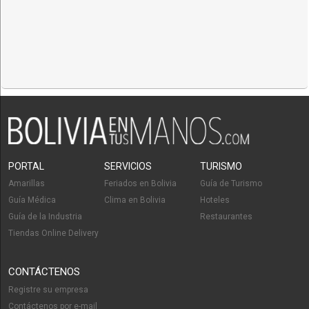
PORTAL
SERVICIOS
TURISMO
Amarillas
Feriados en Bolivia
Guía de Turismo
Guía Médica
Clima en Bolivia
Hoteles
Guía de la Industria
Restaurantes
Tiendas Online Delivery
CONTÁCTENOS
Registre su empresa
Contáctenos por e-mail