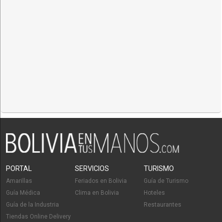
PORTAL
SERVICIOS
TURISMO
Amarillas
Feriados en Bolivia
Guía de Turismo
Guía Médica
Clima en Bolivia
Hoteles
Guía de la Industria
Restaurantes
Tiendas Online Delivery