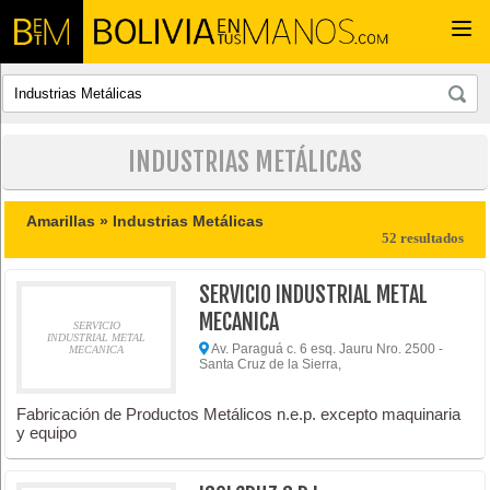
Togg
navi
INDUSTRIAS METÁLICAS
Amarillas »
Industrias Metálicas
52 resultados
SERVICIO INDUSTRIAL METAL
MECANICA
SERVICIO
INDUSTRIAL METAL
Av. Paraguá c. 6 esq. Jauru Nro. 2500 -
MECANICA
Santa Cruz de la Sierra,
Fabricación de Productos Metálicos n.e.p. excepto maquinaria
y equipo