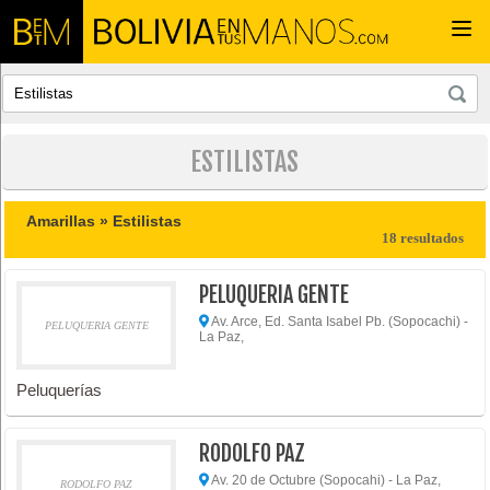
Togg
navi
ESTILISTAS
Amarillas »
Estilistas
18 resultados
PELUQUERIA GENTE
Av. Arce, Ed. Santa Isabel Pb. (Sopocachi) -
PELUQUERIA GENTE
La Paz,
Peluquerías
RODOLFO PAZ
Av. 20 de Octubre (Sopocahi) - La Paz,
RODOLFO PAZ